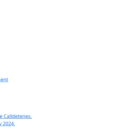
ment
e Calldetenes.
y 2024.