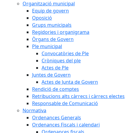
Organització municipal
Equip de govern
Oposició
Grups municipals
Regidories i organigrama
Òrgans de Govern
Ple municipal
Convocatòries de Ple
Cròniques del ple
Actes de Ple
Juntes de Govern
Actes de Junta de Govern
Rendició de comptes
Retribucions alts càrrecs i càrrecs electes
Responsable de Comunicació
Normativa
Ordenances Generals
Ordenances Fiscals i calendari
Ordenances fiscals