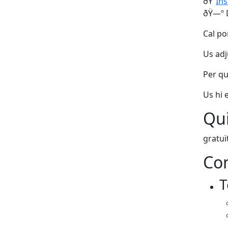
ðŸ“
Ins
ðŸ—º️ 
Cal po
Us adj
Per qu
Us hi 
Qui
gratuï
Con
T