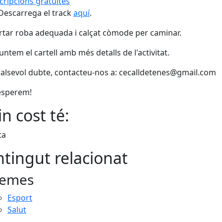
cripcions gratuïtes
Descarrega el track
aquí
.
rtar roba adequada i calçat còmode per caminar.
untem el cartell amb més detalls de l'activitat.
alsevol dubte, contacteu-nos a: cecalldetenes@gmail.com
esperem!
n cost té:
ta
tingut relacionat
emes
Esport
Salut