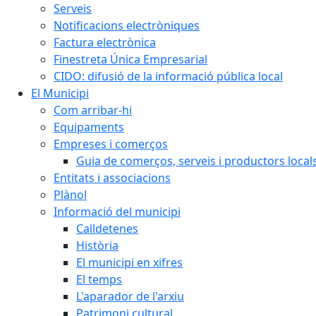
Serveis
Notificacions electròniques
Factura electrònica
Finestreta Única Empresarial
CIDO: difusió de la informació pública local
El Municipi
Com arribar-hi
Equipaments
Empreses i comerços
Guia de comerços, serveis i productors local
Entitats i associacions
Plànol
Informació del municipi
Calldetenes
Història
El municipi en xifres
El temps
L'aparador de l'arxiu
Patrimoni cultural