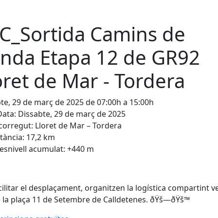
C_Sortida Camins de
nda Etapa 12 de GR92
oret de Mar - Tordera
te, 29 de març de 2025 de 07:00h a 15:00h
ata: Dissabte, 29 de març de 2025
orregut: Lloret de Mar – Tordera
tància: 17,2 km
esnivell acumulat: +440 m
cilitar el desplaçament, organitzen la logística compartint v
 la plaça 11 de Setembre de Calldetenes. ðŸš—ðŸš™