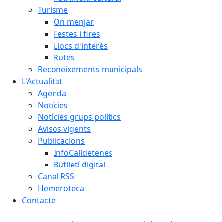
Turisme
On menjar
Festes i fires
Llocs d'interès
Rutes
Reconeixements municipals
L'Actualitat
Agenda
Notícies
Notícies grups polítics
Avisos vigents
Publicacions
InfoCalldetenes
Butlletí digital
Canal RSS
Hemeroteca
Contacte