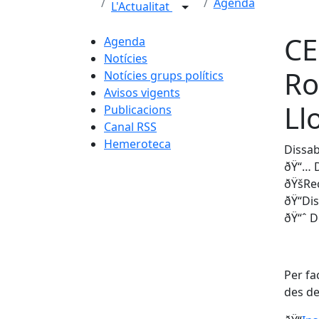
Agenda
L'Actualitat
CE
Agenda
Notícies
Ro
Notícies grups polítics
Avisos vigents
Ll
Publicacions
Canal RSS
Hemeroteca
Dissab
ðŸ“… D
ðŸšRec
ðŸ“Dis
ðŸ“ˆ D
Per fa
des de