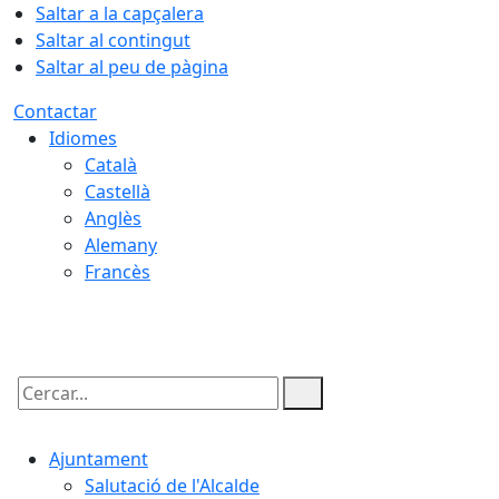
Saltar a la capçalera
Saltar al contingut
Saltar al peu de pàgina
Contactar
Idiomes
Català
Castellà
Anglès
Alemany
Francès
08.08.2026 | 07:31
Cercar:
Ajuntament
Salutació de l'Alcalde