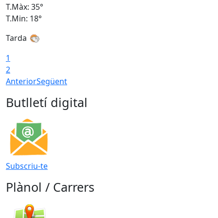
T.Màx: 35°
T
T.Min: 18°
T
Tarda
T
1
2
Anterior
Següent
Butlletí digital
Subscriu-te
Plànol / Carrers