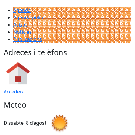
Agenda
Agenda política
Avisos
Notícies
Publicacions
Adreces i telèfons
Accedeix
Meteo
Dissabte, 8 d’agost
D