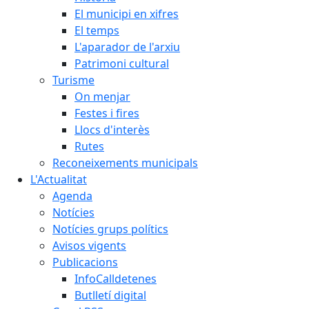
El municipi en xifres
El temps
L'aparador de l'arxiu
Patrimoni cultural
Turisme
On menjar
Festes i fires
Llocs d'interès
Rutes
Reconeixements municipals
L'Actualitat
Agenda
Notícies
Notícies grups polítics
Avisos vigents
Publicacions
InfoCalldetenes
Butlletí digital