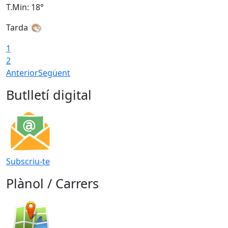
T.Min: 18°
T
Tarda
T
1
2
Anterior
Següent
Butlletí digital
Subscriu-te
Plànol / Carrers