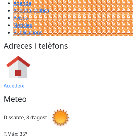
Agenda
Agenda política
Avisos
Notícies
Publicacions
Adreces i telèfons
Accedeix
Meteo
Dissabte, 8 d’agost
D
T.Màx: 35°
T