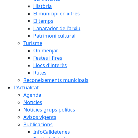
Història
El municipi en xifres
El temps
L'aparador de l'arxiu
Patrimoni cultural
Turisme
On menjar
Festes i fires
Llocs d'interès
Rutes
Reconeixements municipals
L'Actualitat
Agenda
Notícies
Notícies grups polítics
Avisos vigents
Publicacions
InfoCalldetenes