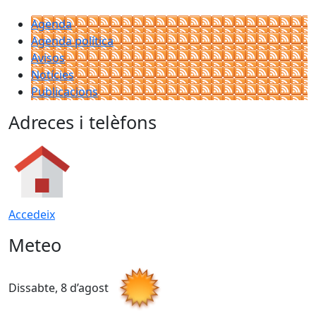
Agenda
Agenda política
Avisos
Notícies
Publicacions
Adreces i telèfons
Accedeix
Meteo
Dissabte, 8 d’agost
D