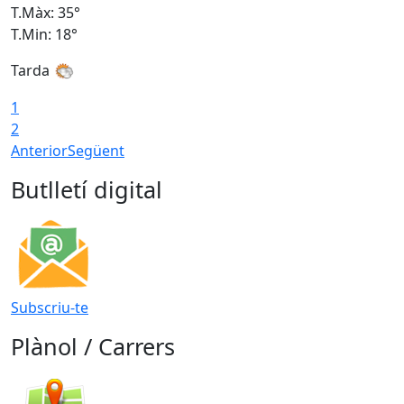
T.Màx: 35°
T
T.Min: 18°
T
Tarda
T
1
2
Anterior
Següent
Butlletí digital
Subscriu-te
Plànol / Carrers