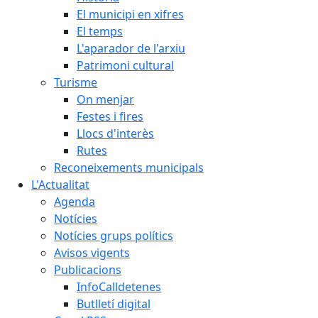
El municipi en xifres
El temps
L'aparador de l'arxiu
Patrimoni cultural
Turisme
On menjar
Festes i fires
Llocs d'interès
Rutes
Reconeixements municipals
L'Actualitat
Agenda
Notícies
Notícies grups polítics
Avisos vigents
Publicacions
InfoCalldetenes
Butlletí digital