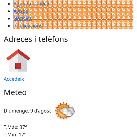
Agenda política
Avisos
Notícies
Publicacions
Adreces i telèfons
Accedeix
Meteo
Diumenge, 9 d’agost
D
T.Màx: 37°
T
T.Min: 17°
T