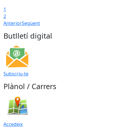
1
T
2
Anterior
Següent
Butlletí digital
Subscriu-te
Plànol / Carrers
Accedeix