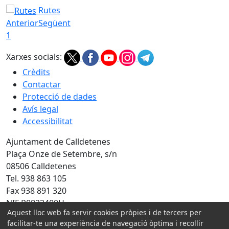
Rutes
Anterior
Següent
1
Xarxes socials:
Crèdits
Contactar
Protecció de dades
Avís legal
Accessibilitat
Ajuntament de Calldetenes
Plaça Onze de Setembre, s/n
08506 Calldetenes
Tel. 938 863 105
Fax 938 891 320
NIF P0822400H
Aquest lloc web fa servir cookies pròpies i de tercers per
Amb la col·laboració de:
facilitar-te una experiència de navegació òptima i recollir