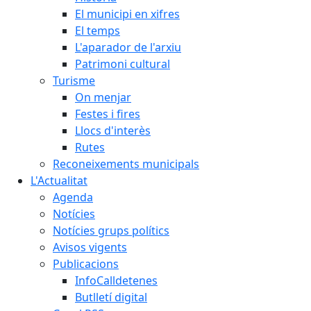
El municipi en xifres
El temps
L'aparador de l'arxiu
Patrimoni cultural
Turisme
On menjar
Festes i fires
Llocs d'interès
Rutes
Reconeixements municipals
L'Actualitat
Agenda
Notícies
Notícies grups polítics
Avisos vigents
Publicacions
InfoCalldetenes
Butlletí digital