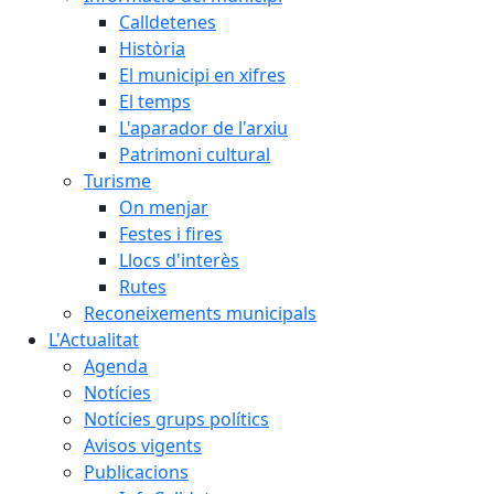
Calldetenes
Història
El municipi en xifres
El temps
L'aparador de l'arxiu
Patrimoni cultural
Turisme
On menjar
Festes i fires
Llocs d'interès
Rutes
Reconeixements municipals
L'Actualitat
Agenda
Notícies
Notícies grups polítics
Avisos vigents
Publicacions