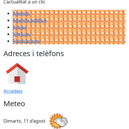
L'actualitat a un clic
Agenda
Agenda política
Avisos
Notícies
Publicacions
Adreces i telèfons
Accedeix
Meteo
Dimarts, 11 d’agost
D