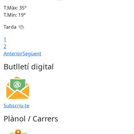
T.Màx: 35°
T
T.Min: 19°
T
Tarda
T
1
2
Anterior
Següent
Butlletí digital
Subscriu-te
Plànol / Carrers