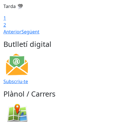
Tarda
T
1
2
Anterior
Següent
Butlletí digital
Subscriu-te
Plànol / Carrers