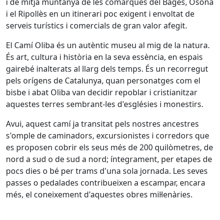
i de mitja muntanya de les comarques del Bages, Osona
i el Ripollès en un itinerari poc exigent i envoltat de
serveis turístics i comercials de gran valor afegit.
El Camí Oliba és un autèntic museu al mig de la natura.
És art, cultura i història en la seva essència, en espais
gairebé inalterats al llarg dels temps. És un recorregut
pels orígens de Catalunya, quan personatges com el
bisbe i abat Oliba van decidir repoblar i cristianitzar
aquestes terres sembrant-les d'esglésies i monestirs.
Avui, aquest camí ja transitat pels nostres ancestres
s'omple de caminadors, excursionistes i corredors que
es proposen cobrir els seus més de 200 quilòmetres, de
nord a sud o de sud a nord; íntegrament, per etapes de
pocs dies o bé per trams d'una sola jornada. Les seves
passes o pedalades contribueixen a escampar, encara
més, el coneixement d'aquestes obres mil·lenàries.