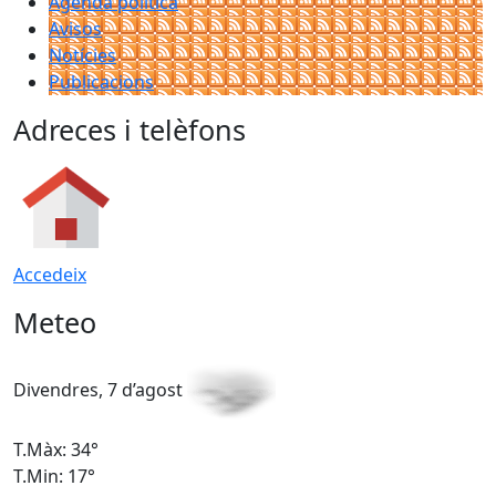
Agenda política
Avisos
Notícies
Publicacions
Adreces i telèfons
Accedeix
Meteo
Divendres, 7 d’agost
D
T.Màx: 34°
T
T.Min: 17°
T