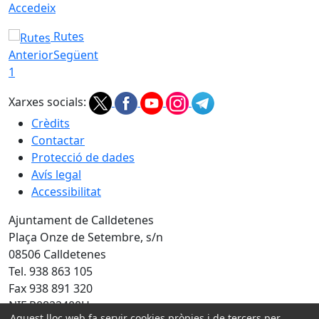
Accedeix
Rutes
Anterior
Següent
1
Xarxes socials:
Crèdits
Contactar
Protecció de dades
Avís legal
Accessibilitat
Ajuntament de Calldetenes
Plaça Onze de Setembre, s/n
08506 Calldetenes
Tel. 938 863 105
Fax 938 891 320
NIF P0822400H
Aquest lloc web fa servir cookies pròpies i de tercers per