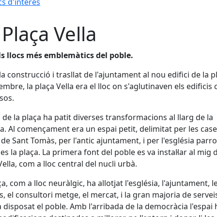
cs d'interès
 Plaça Vella
s llocs més emblemàtics del poble.
la construcció i trasllat de l'ajuntament al nou edifici de la p
mbre, la plaça Vella era el lloc on s'aglutinaven els edificis ci
osos.
i de la plaça ha patit diverses transformacions al llarg de la
ia. Al començament era un espai petit, delimitat per les case
 de Sant Tomàs, per l'antic ajuntament, i per l'església parro
es la plaça. La primera font del poble es va instal·lar al mig d
Vella, com a lloc central del nucli urbà.
a, com a lloc neuràlgic, ha allotjat l'església, l'ajuntament, l
s, el consultori metge, el mercat, i la gran majoria de servei
 disposat el poble. Amb l'arribada de la democràcia l'espai 