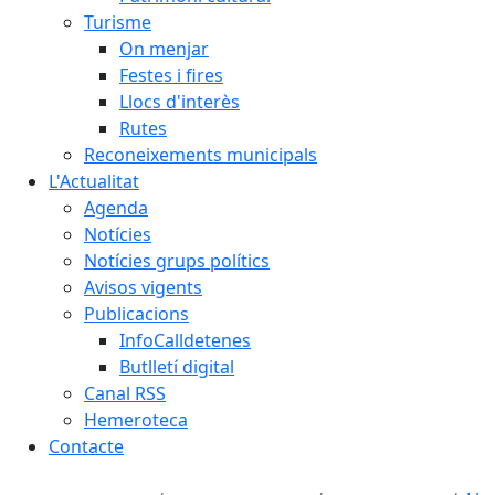
Turisme
On menjar
Festes i fires
Llocs d'interès
Rutes
Reconeixements municipals
L'Actualitat
Agenda
Notícies
Notícies grups polítics
Avisos vigents
Publicacions
InfoCalldetenes
Butlletí digital
Canal RSS
Hemeroteca
Contacte