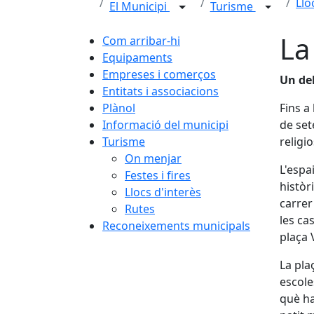
Llo
El Municipi
Turisme
La
Com arribar-hi
Equipaments
Empreses i comerços
Un del
Entitats i associacions
Plànol
Fins a 
Informació del municipi
de sete
Turisme
religi
On menjar
L'espa
Festes i fires
històr
Llocs d'interès
carrer
Rutes
les cas
Reconeixements municipals
plaça 
La plaç
escole
què ha