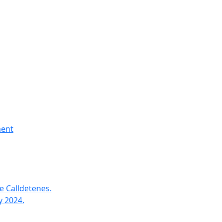
ment
e Calldetenes.
y 2024.