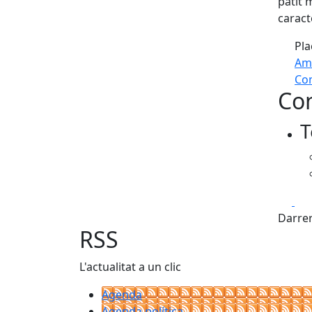
patit 
caract
Pla
Am
Com
Con
+
T
−
Fa
Darrer
RSS
L'actualitat a un clic
Agenda
Agenda política