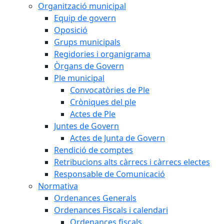
Organització municipal
Equip de govern
Oposició
Grups municipals
Regidories i organigrama
Òrgans de Govern
Ple municipal
Convocatòries de Ple
Cròniques del ple
Actes de Ple
Juntes de Govern
Actes de Junta de Govern
Rendició de comptes
Retribucions alts càrrecs i càrrecs electes
Responsable de Comunicació
Normativa
Ordenances Generals
Ordenances Fiscals i calendari
Ordenances fiscals