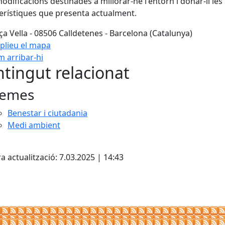
modificacions destinades a millorar-ne l'entorn i donar-li les
erístiques que presenta actualment.
ça Vella - 08506 Calldetenes - Barcelona (Catalunya)
plieu el mapa
 arribar-hi
Leaflet
| ©
OpenStreetMap
con
tingut relacionat
emes
Benestar i ciutadania
Medi ambient
cebook
X
a actualització: 7.03.2025 | 14:43