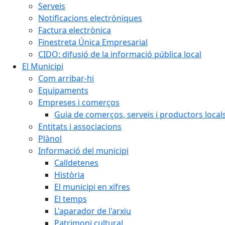
Serveis
Notificacions electròniques
Factura electrònica
Finestreta Única Empresarial
CIDO: difusió de la informació pública local
El Municipi
Com arribar-hi
Equipaments
Empreses i comerços
Guia de comerços, serveis i productors local
Entitats i associacions
Plànol
Informació del municipi
Calldetenes
Història
El municipi en xifres
El temps
L'aparador de l'arxiu
Patrimoni cultural