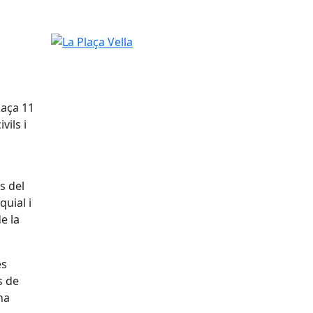
La Plaça Vella
laça 11
vils i
s del
quial i
e la
es
s de
ha