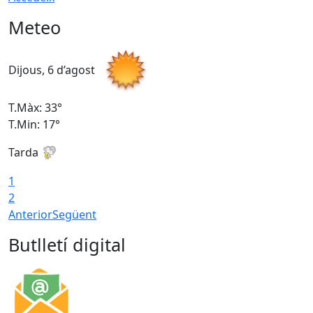
Meteo
Dijous, 6 d’agost
D
T.Màx: 33°
T
T.Min: 17°
T
Tarda
T
1
2
Anterior
Següent
Butlletí digital