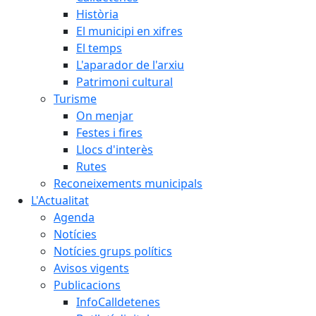
Història
El municipi en xifres
El temps
L'aparador de l'arxiu
Patrimoni cultural
Turisme
On menjar
Festes i fires
Llocs d'interès
Rutes
Reconeixements municipals
L'Actualitat
Agenda
Notícies
Notícies grups polítics
Avisos vigents
Publicacions
InfoCalldetenes