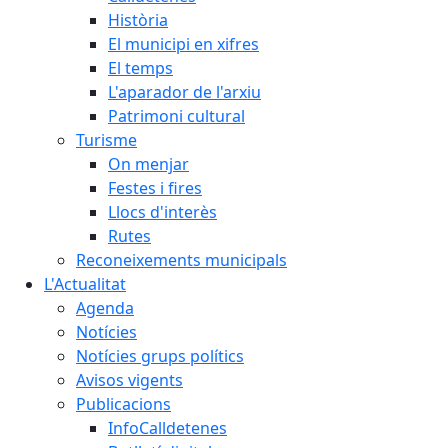
Història
El municipi en xifres
El temps
L'aparador de l'arxiu
Patrimoni cultural
Turisme
On menjar
Festes i fires
Llocs d'interès
Rutes
Reconeixements municipals
L'Actualitat
Agenda
Notícies
Notícies grups polítics
Avisos vigents
Publicacions
InfoCalldetenes