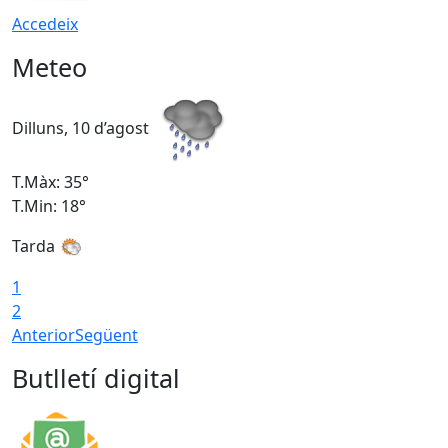
Accedeix
Meteo
Dilluns, 10 d’agost
D
T.Màx: 35°
T
T.Min: 18°
T
Tarda
T
1
2
Anterior
Següent
Butlletí digital