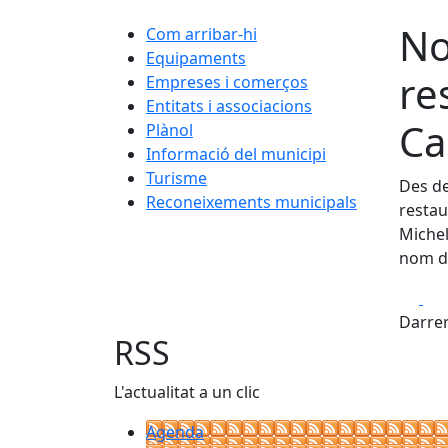
No
Com arribar-hi
Equipaments
re
Empreses i comerços
Entitats i associacions
Ca
Plànol
Informació del municipi
Turisme
Des de
Reconeixements municipals
restau
Michel
nom de
Fa
Darrer
RSS
L'actualitat a un clic
Agenda