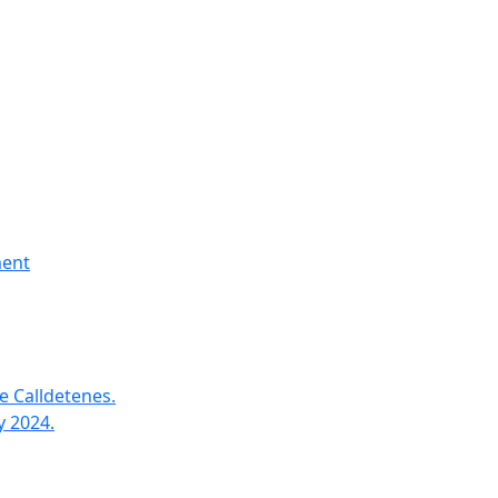
ment
e Calldetenes.
y 2024.