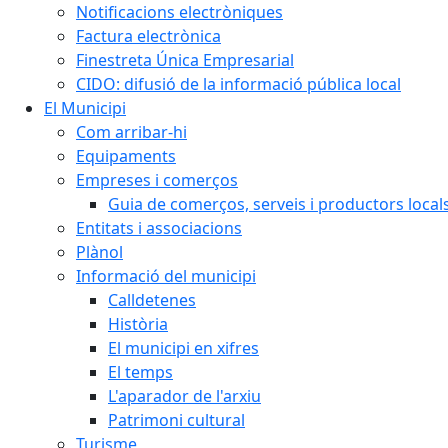
Notificacions electròniques
Factura electrònica
Finestreta Única Empresarial
CIDO: difusió de la informació pública local
El Municipi
Com arribar-hi
Equipaments
Empreses i comerços
Guia de comerços, serveis i productors local
Entitats i associacions
Plànol
Informació del municipi
Calldetenes
Història
El municipi en xifres
El temps
L'aparador de l'arxiu
Patrimoni cultural
Turisme