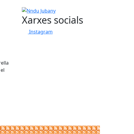
Nndu Jubany
Xarxes socials
Instagram
ella
el