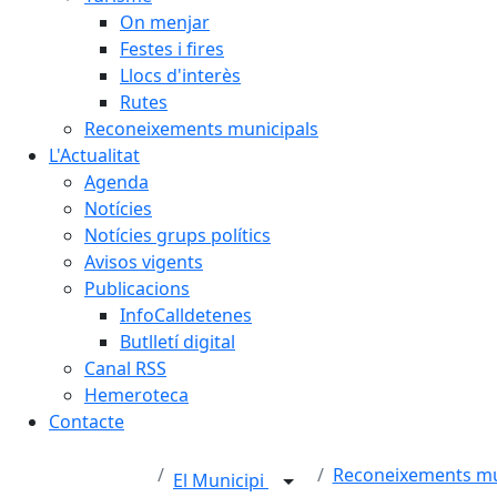
On menjar
Festes i fires
Llocs d'interès
Rutes
Reconeixements municipals
L'Actualitat
Agenda
Notícies
Notícies grups polítics
Avisos vigents
Publicacions
InfoCalldetenes
Butlletí digital
Canal RSS
Hemeroteca
Contacte
Reconeixements mu
El Municipi