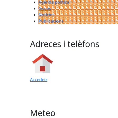
Agenda política
Avisos
Notícies
Publicacions
Adreces i telèfons
Accedeix
Meteo