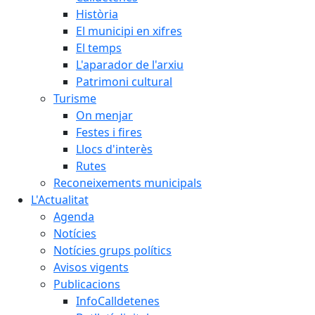
Història
El municipi en xifres
El temps
L'aparador de l'arxiu
Patrimoni cultural
Turisme
On menjar
Festes i fires
Llocs d'interès
Rutes
Reconeixements municipals
L'Actualitat
Agenda
Notícies
Notícies grups polítics
Avisos vigents
Publicacions
InfoCalldetenes