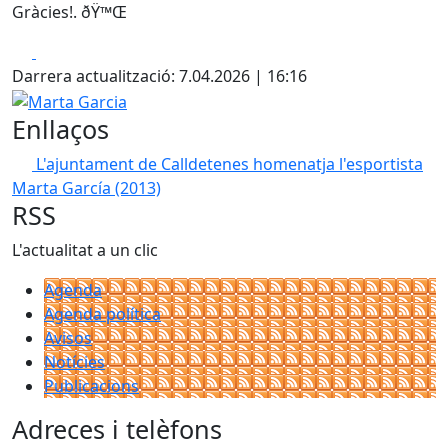
Gràcies!. ðŸ™Œ
Facebook
X
Darrera actualització: 7.04.2026 | 16:16
Marta Garcia
Enllaços
L'ajuntament de Calldetenes homenatja l'esportista
Marta García (2013)
RSS
L'actualitat a un clic
Agenda
Agenda política
Avisos
Notícies
Publicacions
Adreces i telèfons