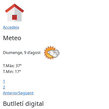
Accedeix
Meteo
Diumenge, 9 d’agost
D
T.Màx: 37°
T
T.Min: 17°
T
1
T
2
Anterior
Següent
Butlletí digital