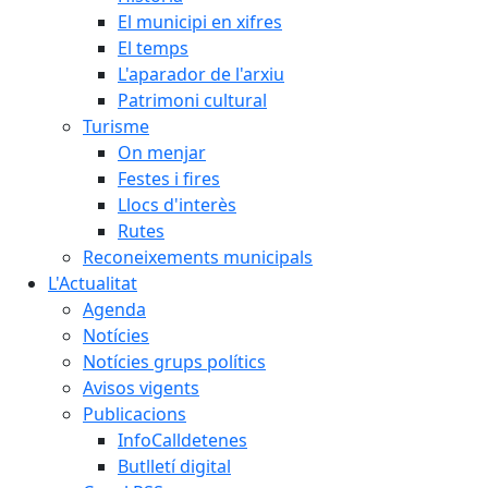
El municipi en xifres
El temps
L'aparador de l'arxiu
Patrimoni cultural
Turisme
On menjar
Festes i fires
Llocs d'interès
Rutes
Reconeixements municipals
L'Actualitat
Agenda
Notícies
Notícies grups polítics
Avisos vigents
Publicacions
InfoCalldetenes
Butlletí digital