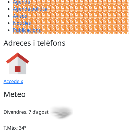
Agenda
Agenda política
Avisos
Notícies
Publicacions
Adreces i telèfons
Accedeix
Meteo
Divendres, 7 d’agost
D
T.Màx: 34°
T