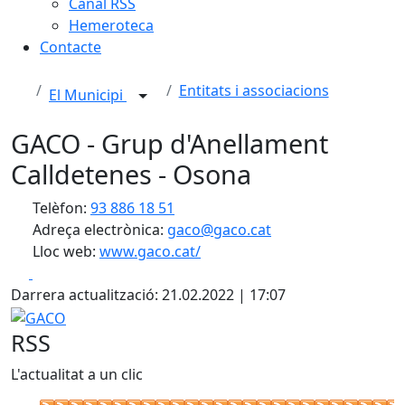
Canal RSS
Hemeroteca
Contacte
Entitats i associacions
El Municipi
GACO - Grup d'Anellament
Calldetenes - Osona
Telèfon:
93 886 18 51
Adreça electrònica:
gaco@gaco.cat
Lloc web:
www.gaco.cat/
Facebook
X
Darrera actualització: 21.02.2022 | 17:07
GACO
RSS
L'actualitat a un clic