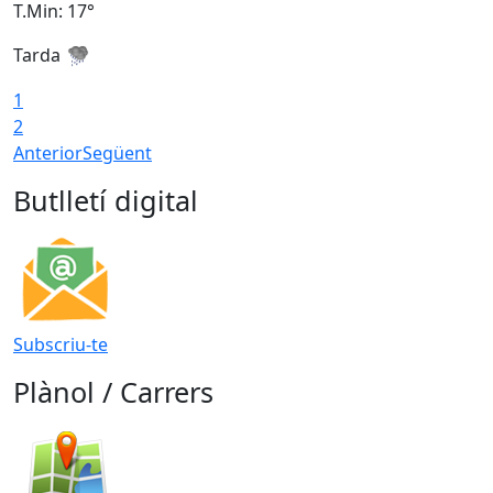
T.Min: 17°
T
Tarda
T
1
2
Anterior
Següent
Butlletí digital
Subscriu-te
Plànol / Carrers