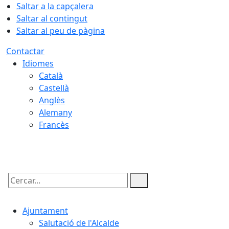
Saltar a la capçalera
Saltar al contingut
Saltar al peu de pàgina
Contactar
Idiomes
Català
Castellà
Anglès
Alemany
Francès
07.08.2026 | 08:43
Cercar:
Ajuntament
Salutació de l'Alcalde