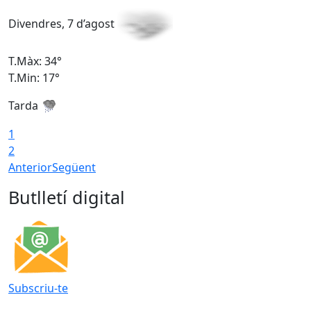
Divendres, 7 d’agost
D
T.Màx: 34°
T
T.Min: 17°
T
Tarda
T
1
2
Anterior
Següent
Butlletí digital
Subscriu-te