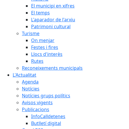
El municipi en xifres
El temps
L'aparador de l'arxiu
Patrimoni cultural
Turisme
On menjar
Festes i fires
Llocs d'interès
Rutes
Reconeixements municipals
L'Actualitat
Agenda
Notícies
Notícies grups polítics
Avisos vigents
Publicacions
InfoCalldetenes
Butlletí digital