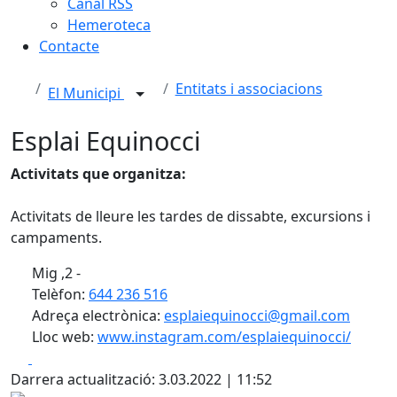
Canal RSS
Hemeroteca
Contacte
Entitats i associacions
El Municipi
Esplai Equinocci
Activitats que organitza:
Activitats de lleure les tardes de dissabte, excursions i
campaments.
Mig ,2 -
Telèfon:
644 236 516
Adreça electrònica:
esplaiequinocci@gmail.com
Lloc web:
www.instagram.com/esplaiequinocci/
Facebook
X
Darrera actualització: 3.03.2022 | 11:52