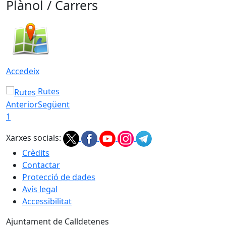
Plànol / Carrers
Accedeix
Rutes
Anterior
Següent
1
Xarxes socials:
Crèdits
Contactar
Protecció de dades
Avís legal
Accessibilitat
Ajuntament de Calldetenes