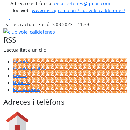
Adreça electrònica:
cvcalldetenes@gmail.com
Lloc web:
www.instagram.com/clubvoleicalldetenes/
Facebook
X
Darrera actualització: 3.03.2022 | 11:33
club volei calldetenes
RSS
L'actualitat a un clic
Agenda
Agenda política
Avisos
Notícies
Publicacions
Adreces i telèfons