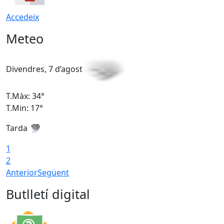
Accedeix
Meteo
Divendres, 7 d’agost
D
T.Màx: 34°
T
T.Min: 17°
T
Tarda
T
1
2
Anterior
Següent
Butlletí digital