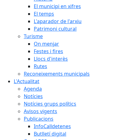
El municipi en xifres
El temps
L'aparador de l'arxiu
Patrimoni cultural
Turisme
On menjar
Festes i fires
Llocs d'interès
Rutes
Reconeixements municipals
L'Actualitat
Agenda
Notícies
Notícies grups polítics
Avisos vigents
Publicacions
InfoCalldetenes
Butlletí digital