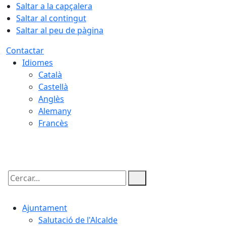
Saltar a la capçalera
Saltar al contingut
Saltar al peu de pàgina
Contactar
Idiomes
Català
Castellà
Anglès
Alemany
Francès
07.08.2026 | 06:11
Cercar:
Ajuntament
Salutació de l'Alcalde