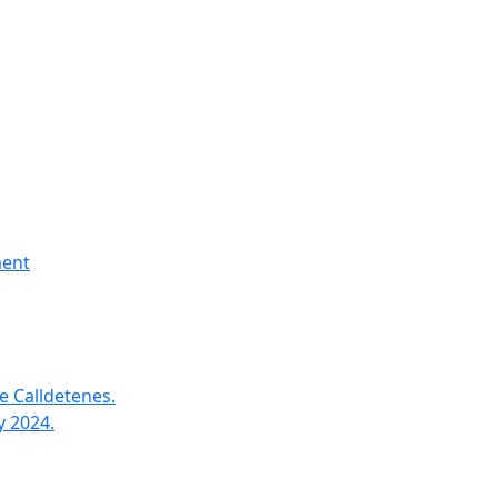
ment
e Calldetenes.
y 2024.