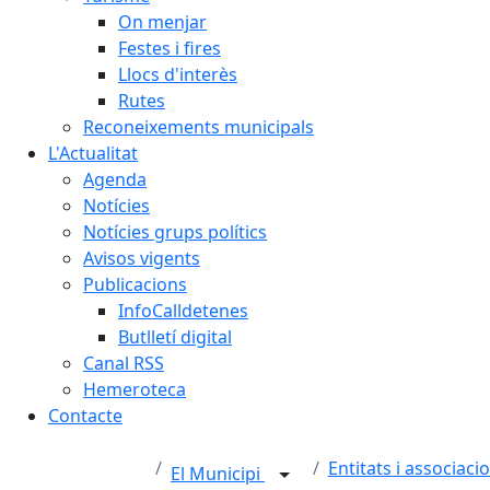
On menjar
Festes i fires
Llocs d'interès
Rutes
Reconeixements municipals
L'Actualitat
Agenda
Notícies
Notícies grups polítics
Avisos vigents
Publicacions
InfoCalldetenes
Butlletí digital
Canal RSS
Hemeroteca
Contacte
Entitats i associaci
El Municipi