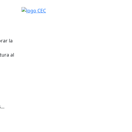
logo CEC
rar la
tura al
..