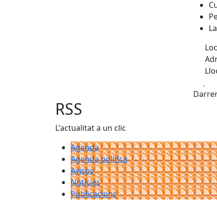
Cu
Pe
La
Loc
Adr
Llo
Fa
Darrer
RSS
L'actualitat a un clic
Agenda
Agenda política
Avisos
Notícies
Publicacions