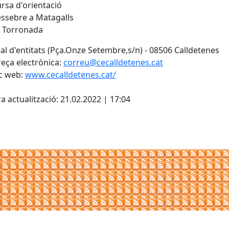
rsa d'orientació
ssebre a Matagalls
 Torronada
al d'entitats (Pça.Onze Setembre,s/n) - 08506 Calldetenes
eça electrònica:
correu@cecalldetenes.cat
c web:
www.cecalldetenes.cat/
cebook
X
a actualització: 21.02.2022 | 17:04