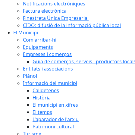
Notificacions electròniques
Factura electrònica
Finestreta Única Empresarial
CIDO: difusió de la informació pública local
El Municipi
Com arribar-hi
Equipaments
Empreses i comerços
Guia de comerços, serveis i productors local
Entitats i associacions
Plànol
Informació del municipi
Calldetenes
Història
El municipi en xifres
El temps
L'aparador de l'arxiu
Patrimoni cultural
Turisme