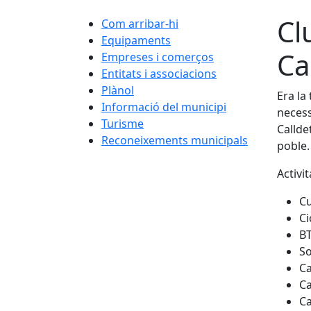
Cl
Com arribar-hi
Equipaments
Ca
Empreses i comerços
Entitats i associacions
Plànol
Era la
Informació del municipi
necess
Turisme
Callde
Reconeixements municipals
poble.
Activi
C
Ci
BT
So
C
C
Ca