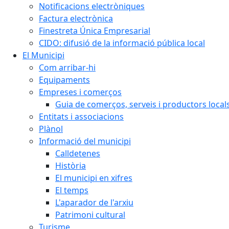
Notificacions electròniques
Factura electrònica
Finestreta Única Empresarial
CIDO: difusió de la informació pública local
El Municipi
Com arribar-hi
Equipaments
Empreses i comerços
Guia de comerços, serveis i productors local
Entitats i associacions
Plànol
Informació del municipi
Calldetenes
Història
El municipi en xifres
El temps
L'aparador de l'arxiu
Patrimoni cultural
Turisme