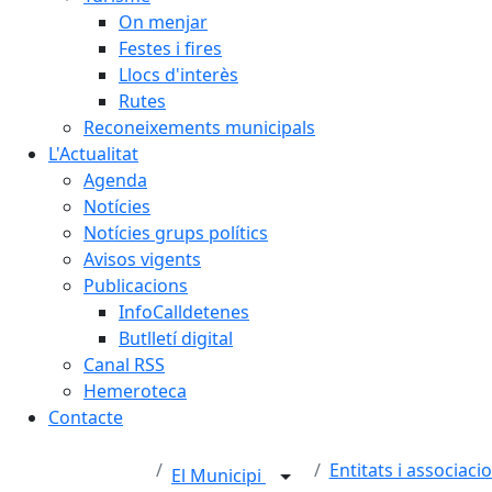
On menjar
Festes i fires
Llocs d'interès
Rutes
Reconeixements municipals
L'Actualitat
Agenda
Notícies
Notícies grups polítics
Avisos vigents
Publicacions
InfoCalldetenes
Butlletí digital
Canal RSS
Hemeroteca
Contacte
Entitats i associaci
El Municipi