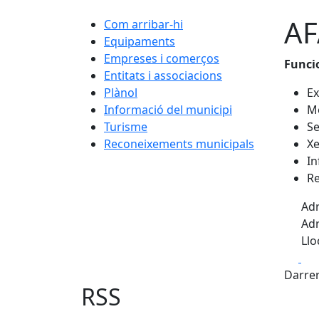
AF
Com arribar-hi
Equipaments
Empreses i comerços
Funci
Entitats i associacions
Plànol
Ex
Informació del municipi
M
Turisme
Se
Reconeixements municipals
Xe
In
Re
Adr
Adr
Llo
Fa
Darrer
RSS