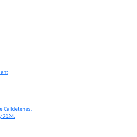
ment
e Calldetenes.
y 2024.