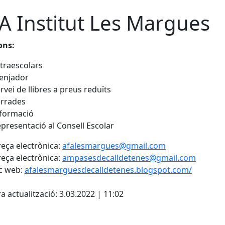
A Institut Les Margues
ons:
traescolars
enjador
rvei de llibres a preus reduïts
rrades
formació
presentació al Consell Escolar
eça electrònica:
afalesmargues@gmail.com
eça electrònica:
ampasesdecalldetenes@gmail.com
c web:
afalesmarguesdecalldetenes.blogspot.com/
cebook
X
a actualització: 3.03.2022 | 11:02