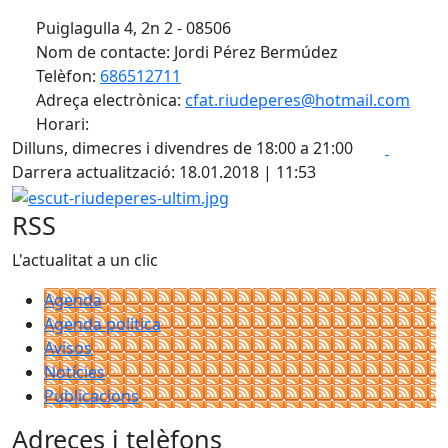
Puiglagulla 4, 2n 2 - 08506
Nom de contacte: Jordi Pérez Bermúdez
Telèfon:
686512711
Adreça electrònica:
cfat.riudeperes@hotmail.com
Horari:
Facebo
X
Dilluns, dimecres i divendres de 18:00 a 21:00
Darrera actualització: 18.01.2018 | 11:53
escut-riudeperes-ultim.jpg
RSS
L'actualitat a un clic
Agenda
Agenda política
Avisos
Notícies
Publicacions
Adreces i telèfons