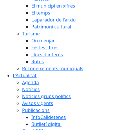
El municipi en xifres
El temps
L'aparador de l'arxiu
Patrimoni cultural
Turisme
On menjar
Festes i fires
Llocs d'interès
Rutes
Reconeixements municipals
L'Actualitat
Agenda
Notícies
Notícies grups polítics
Avisos vigents
Publicacions
InfoCalldetenes
Butlletí digital