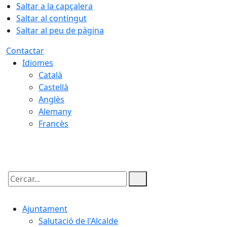
Saltar a la capçalera
Saltar al contingut
Saltar al peu de pàgina
Contactar
Idiomes
Català
Castellà
Anglès
Alemany
Francès
07.08.2026 | 12:54
Cercar:
Ajuntament
Salutació de l'Alcalde