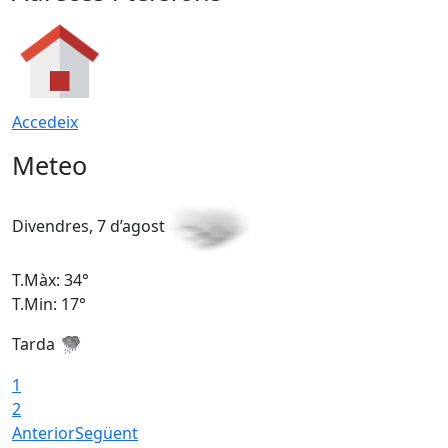
Accedeix
Meteo
Divendres, 7 d’agost
D
T.Màx: 34°
T
T.Min: 17°
T
Tarda
T
1
2
Anterior
Següent