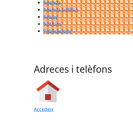
Agenda
Agenda política
Avisos
Notícies
Publicacions
Adreces i telèfons
Accedeix