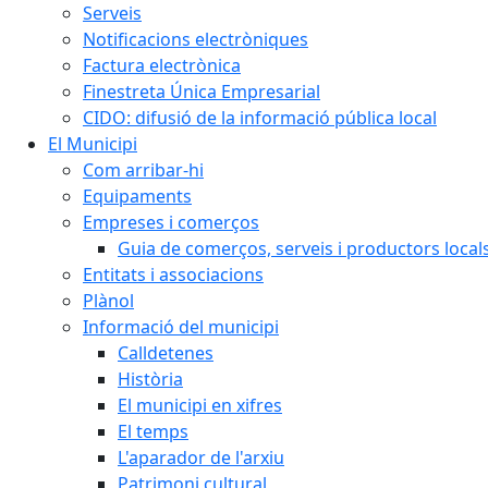
Serveis
Notificacions electròniques
Factura electrònica
Finestreta Única Empresarial
CIDO: difusió de la informació pública local
El Municipi
Com arribar-hi
Equipaments
Empreses i comerços
Guia de comerços, serveis i productors local
Entitats i associacions
Plànol
Informació del municipi
Calldetenes
Història
El municipi en xifres
El temps
L'aparador de l'arxiu
Patrimoni cultural