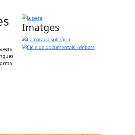
es
la pera
Imatges
Calçotada solidària
Cicle de documentals i deba
mavera
enques
 forma