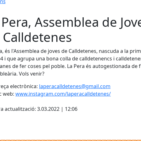
ons
 Pera, Assemblea de Jov
 Calldetenes
a, és l'Assemblea de joves de Calldetenes, nascuda a la pri
4 i que agrupa una bona colla de calldetenencs i calldeten
nes de fer coses pel poble. La Pera és autogestionada de
leària. Vols venir?
eça electrònica:
laperacalldetenes@gmail.com
c web:
www.instagram.com/laperacalldetenes/
cebook
X
a actualització: 3.03.2022 | 12:06