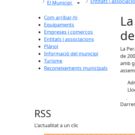
Entitats i associaci
El Municipi
La
Com arribar-hi
Equipaments
de
Empreses i comerços
Entitats i associacions
Plànol
La Per
Informació del municipi
de 200
Turisme
amb ga
Reconeixements municipals
assemb
Adr
Llo
Fa
Darrer
RSS
L'actualitat a un clic