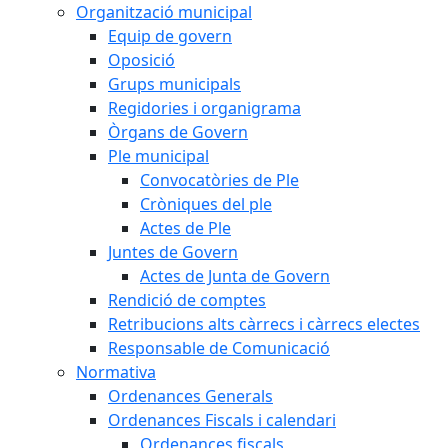
Organització municipal
Equip de govern
Oposició
Grups municipals
Regidories i organigrama
Òrgans de Govern
Ple municipal
Convocatòries de Ple
Cròniques del ple
Actes de Ple
Juntes de Govern
Actes de Junta de Govern
Rendició de comptes
Retribucions alts càrrecs i càrrecs electes
Responsable de Comunicació
Normativa
Ordenances Generals
Ordenances Fiscals i calendari
Ordenances fiscals