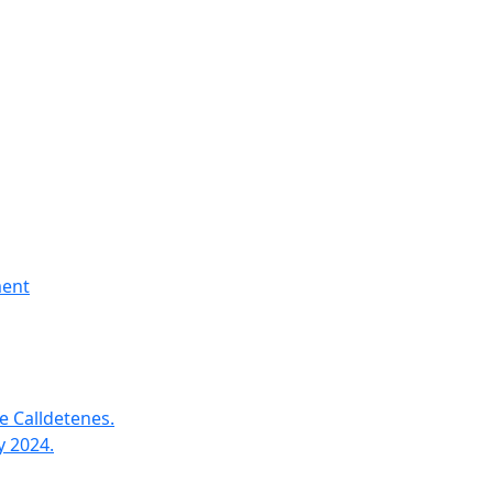
ment
e Calldetenes.
y 2024.