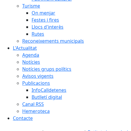
Turisme
On menjar
Festes i fires
Llocs d'interès
Rutes
Reconeixements municipals
L'Actualitat
Agenda
Notícies
Notícies grups polítics
Avisos vigents
Publicacions
InfoCalldetenes
Butlletí digital
Canal RSS
Hemeroteca
Contacte