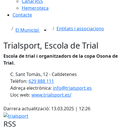
Canal RSS
Hemeroteca
Contacte
Entitats i associacions
El Municipi
Trialsport, Escola de Trial
Escola de trial i organitzadors de la copa Osona de
Trial.
C. Sant Tomàs, 12 - Calldetenes
Telèfon:
629 888 111
Adreça electrònica:
info@trialsport.es
Lloc web:
www.trialsport.es/
Facebook
X
Darrera actualització: 13.03.2025 | 12:26
trialsport
RSS