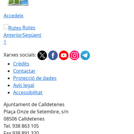
Accedeix
Rutes
Anterior
Següent
1
Xarxes socials:
Crèdits
Contactar
Protecció de dades
Avís legal
Accessibilitat
Ajuntament de Calldetenes
Plaça Onze de Setembre, s/n
08506 Calldetenes
Tel. 938 863 105
Fax 938 891 320