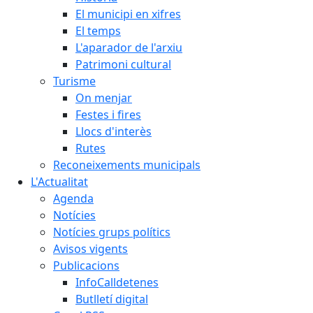
El municipi en xifres
El temps
L'aparador de l'arxiu
Patrimoni cultural
Turisme
On menjar
Festes i fires
Llocs d'interès
Rutes
Reconeixements municipals
L'Actualitat
Agenda
Notícies
Notícies grups polítics
Avisos vigents
Publicacions
InfoCalldetenes
Butlletí digital