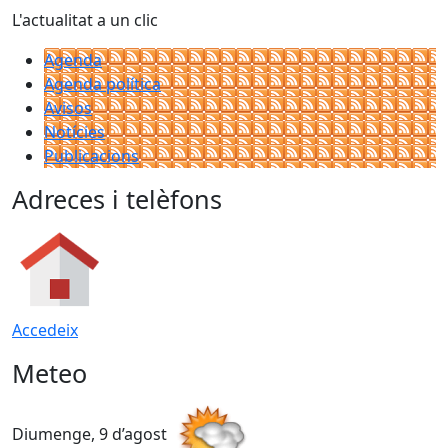
L'actualitat a un clic
Agenda
Agenda política
Avisos
Notícies
Publicacions
Adreces i telèfons
Accedeix
Meteo
Diumenge, 9 d’agost
D