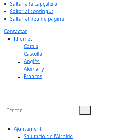
Saltar a la capçalera
Saltar al contingut
Saltar al peu de pàgina
Contactar
Idiomes
Català
Castellà
Anglès
Alemany
Francès
08.08.2026 | 23:08
Cercar:
Ajuntament
Salutació de l'Alcalde