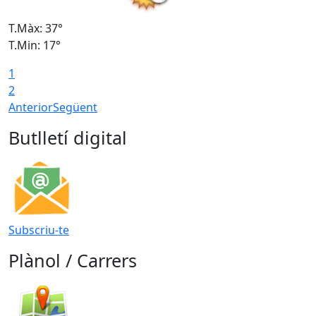
T.Màx: 37°
T
T.Min: 17°
T
1
T
2
Anterior
Següent
Butlletí digital
Subscriu-te
Plànol / Carrers