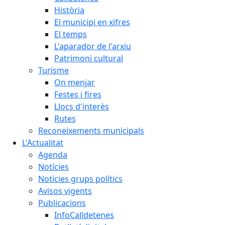
Història
El municipi en xifres
El temps
L'aparador de l'arxiu
Patrimoni cultural
Turisme
On menjar
Festes i fires
Llocs d'interès
Rutes
Reconeixements municipals
L'Actualitat
Agenda
Notícies
Notícies grups polítics
Avisos vigents
Publicacions
InfoCalldetenes