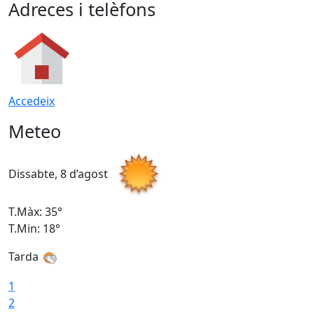
Adreces i telèfons
Accedeix
Meteo
Dissabte, 8 d’agost
D
T.Màx: 35°
T
T.Min: 18°
T
Tarda
T
1
2