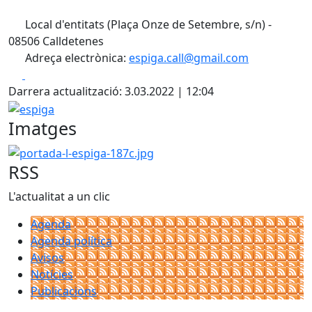
Local d'entitats (Plaça Onze de Setembre, s/n) -
08506 Calldetenes
Adreça electrònica:
espiga.call@gmail.com
Facebook
X
Darrera actualització: 3.03.2022 | 12:04
espiga
Imatges
portada-l-espiga-187c.jpg
RSS
L'actualitat a un clic
Agenda
Agenda política
Avisos
Notícies
Publicacions