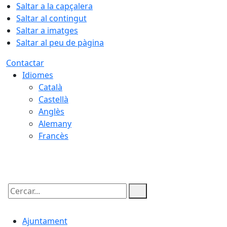
Saltar a la capçalera
Saltar al contingut
Saltar a imatges
Saltar al peu de pàgina
Contactar
Idiomes
Català
Castellà
Anglès
Alemany
Francès
07.08.2026 | 14:59
Cercar:
Ajuntament