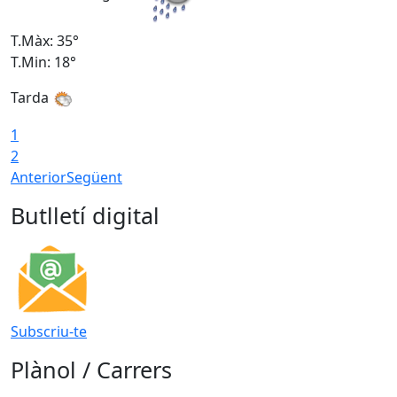
T.Màx: 35°
T
T.Min: 18°
T
Tarda
T
1
2
Anterior
Següent
Butlletí digital
Subscriu-te
Plànol / Carrers