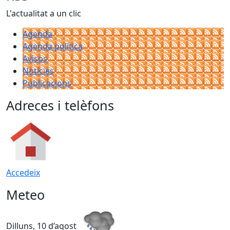
L'actualitat a un clic
Agenda
Agenda política
Avisos
Notícies
Publicacions
Adreces i telèfons
Accedeix
Meteo
Dilluns, 10 d’agost
D