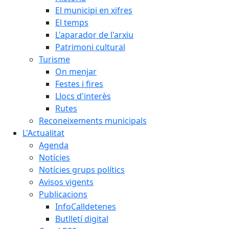
El municipi en xifres
El temps
L'aparador de l'arxiu
Patrimoni cultural
Turisme
On menjar
Festes i fires
Llocs d'interès
Rutes
Reconeixements municipals
L'Actualitat
Agenda
Notícies
Notícies grups polítics
Avisos vigents
Publicacions
InfoCalldetenes
Butlletí digital