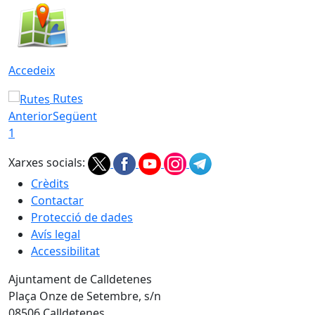
Accedeix
Rutes
Anterior
Següent
1
Xarxes socials:
Crèdits
Contactar
Protecció de dades
Avís legal
Accessibilitat
Ajuntament de Calldetenes
Plaça Onze de Setembre, s/n
08506 Calldetenes