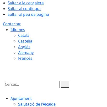
Saltar a la capçalera
Saltar al contingut
Saltar al peu de pàgina
Contactar
Idiomes
Català
Castellà
Anglès
Alemany
Francès
10.08.2026 | 08:50
Cercar:
Ajuntament
Salutació de l'Alcalde