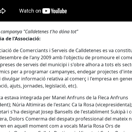
i campanya "Calldetenes t'ho dóna tot"
ia de l'Associació:
ciació de Comerciants i Serveis de Calldetenes es va constitu
desembre de l'any 2009 amb l'objectiu de promoure el come
preses de serveis del municipi i s'obre alhora a tots els sec
ics per a programar campanyes, endegar projectes d'inte
 divulgar informació relativa al comerç i l'empresa en gene
ió, ajuts, jornades, legislació, etc).
ta estava integrada per Manel Anfruns de la Fleca Anfruns
dent); Núria Altimiras de l'estanc Ca la Rosa (vicepresidenta
etari s'ha designat Josep Bansells de l'establiment Sukipà i 
era, Dolors Comerma del despatx professional del mateix 
en en aquell moment com a vocals Maria Rosa Ors de