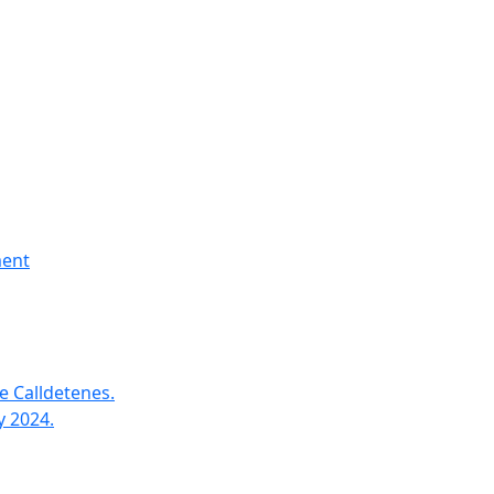
ment
e Calldetenes.
y 2024.