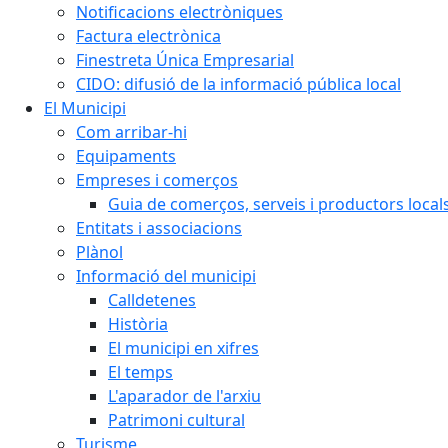
Notificacions electròniques
Factura electrònica
Finestreta Única Empresarial
CIDO: difusió de la informació pública local
El Municipi
Com arribar-hi
Equipaments
Empreses i comerços
Guia de comerços, serveis i productors local
Entitats i associacions
Plànol
Informació del municipi
Calldetenes
Història
El municipi en xifres
El temps
L'aparador de l'arxiu
Patrimoni cultural
Turisme