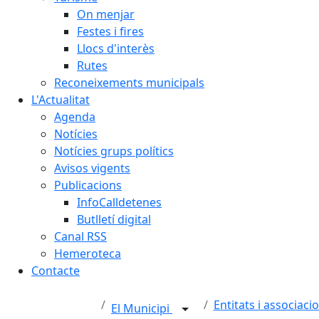
On menjar
Festes i fires
Llocs d'interès
Rutes
Reconeixements municipals
L'Actualitat
Agenda
Notícies
Notícies grups polítics
Avisos vigents
Publicacions
InfoCalldetenes
Butlletí digital
Canal RSS
Hemeroteca
Contacte
Entitats i associaci
El Municipi