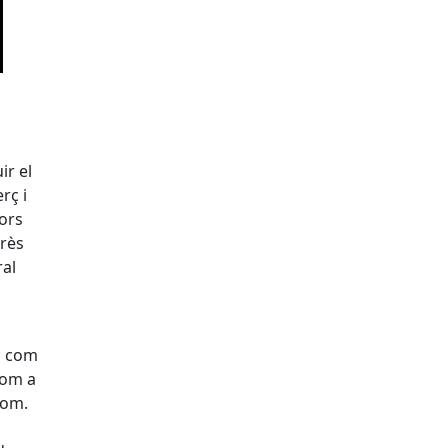
ir el
rç i
tors
rès
ral
); com
com a
nom.