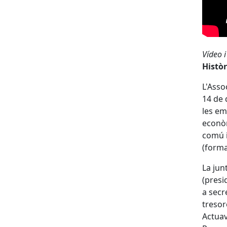
Vídeo 
Històr
L'Asso
14 de 
les em
econòm
comú i
(formac
La jun
(presi
a secr
tresor
Actuav