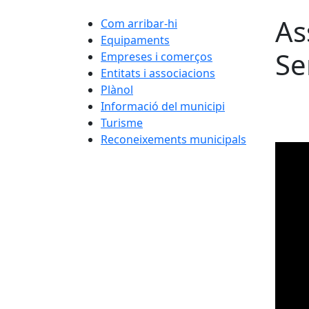
As
Com arribar-hi
Equipaments
Se
Empreses i comerços
Entitats i associacions
Plànol
Informació del municipi
Turisme
Reconeixements municipals