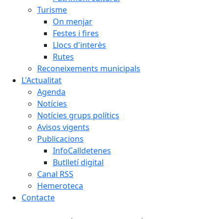
Turisme
On menjar
Festes i fires
Llocs d'interès
Rutes
Reconeixements municipals
L'Actualitat
Agenda
Notícies
Notícies grups polítics
Avisos vigents
Publicacions
InfoCalldetenes
Butlletí digital
Canal RSS
Hemeroteca
Contacte