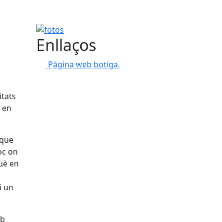
fotos
Enllaços
Pàgina web botiga.
itats
t en
 que
loc on
uè en
i un
mb