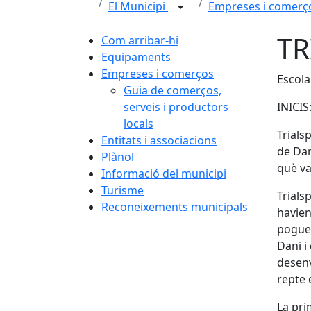
El Municipi
Empreses i comer
TR
Com arribar-hi
Equipaments
Empreses i comerços
Escola
Guia de comerços,
serveis i productors
INICIS
locals
Trials
Entitats i associacions
de Dan
Plànol
què va
Informació del municipi
Turisme
Trials
Reconeixements municipals
havien 
pogues
Dani i 
desenv
repte 
La pri