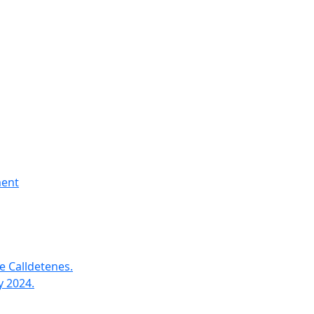
ment
e Calldetenes.
y 2024.