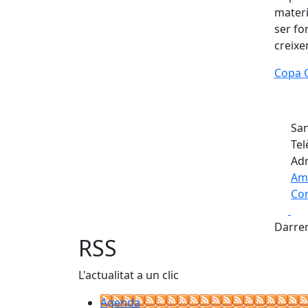
materi
ser fo
creixe
Copa O
San
Tel
Adr
Am
Com
Fa
+
Darrer
−
RSS
L'actualitat a un clic
Agenda