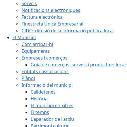
Serveis
Notificacions electròniques
Factura electrònica
Finestreta Única Empresarial
CIDO: difusió de la informació pública local
El Municipi
Com arribar-hi
Equipaments
Empreses i comerços
Guia de comerços, serveis i productors local
Entitats i associacions
Plànol
Informació del municipi
Calldetenes
Història
El municipi en xifres
El temps
L'aparador de l'arxiu
Patrimoni cultural