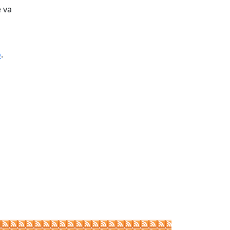
e va
o
.
tributors