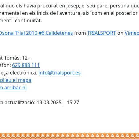
al que els havia procurat en Josep, el seu pare, persona qu
namental en els inicis de l'aventura, així com en el posterior
ment i continuïtat.
sona Trial 2010 #6 Calldetenes
from
TRIALSPORT
on
Vime
t Tomàs, 12 -
èfon:
629 888 111
eça electrònica:
info@trialsport.es
plieu el mapa
 arribar-hi
Leaflet
| ©
OpenStreetMap
con
cebook
X
a actualització: 13.03.2025 | 15:27