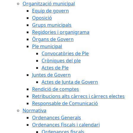
Organització municipal
Equip de govern
Oposició
Grups municipals
Regidories i organigrama
Òrgans de Govern
Ple municipal
Convocatòries de Ple
Cròniques del ple
Actes de Ple
Juntes de Govern
Actes de Junta de Govern
Rendició de comptes
Retribucions alts càrrecs i càrrecs electes
Responsable de Comunicació
Normativa
Ordenances Generals
Ordenances Fiscals i calendari
Ordenances fiscals