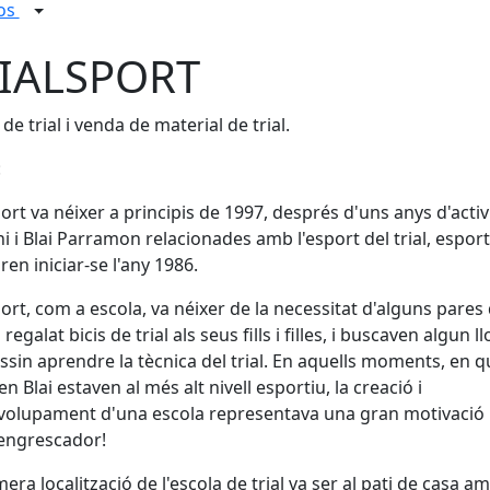
ços
IALSPORT
 de trial i venda de material de trial.
:
port va néixer a principis de 1997, després d'uns anys d'activ
i i Blai Parramon relacionades amb l'esport del trial, espor
ren iniciar-se l'any 1986.
port, com a escola, va néixer de la necessitat d'alguns pares
regalat bicis de trial als seus fills i filles, i buscaven algun l
sin aprendre la tècnica del trial. En aquells moments, en q
en Blai estaven al més alt nivell esportiu, la creació i
olupament d'una escola representava una gran motivació 
engrescador!
mera localització de l'escola de trial va ser al pati de casa a