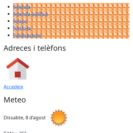
Agenda
Agenda política
Avisos
Notícies
Publicacions
Adreces i telèfons
Accedeix
Meteo
Dissabte, 8 d’agost
D