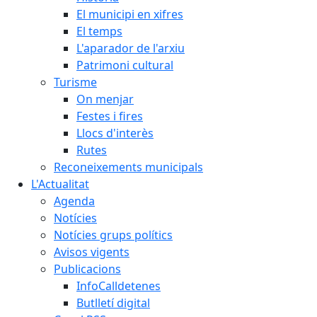
El municipi en xifres
El temps
L'aparador de l'arxiu
Patrimoni cultural
Turisme
On menjar
Festes i fires
Llocs d'interès
Rutes
Reconeixements municipals
L'Actualitat
Agenda
Notícies
Notícies grups polítics
Avisos vigents
Publicacions
InfoCalldetenes
Butlletí digital