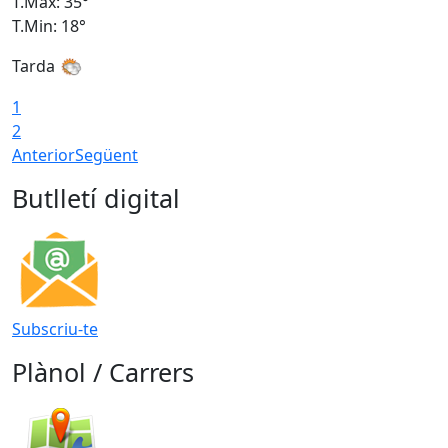
T.Màx: 35°
T
T.Min: 18°
T
Tarda
T
1
2
Anterior
Següent
Butlletí digital
Subscriu-te
Plànol / Carrers