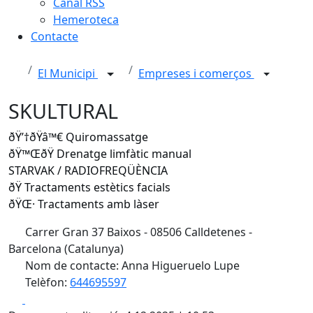
Canal RSS
Hemeroteca
Contacte
El Municipi
Empreses i comerços
SKULTURAL
ðŸ’†ðŸ‍â™€️ Quiromassatge
ðŸ™ŒðŸ Drenatge limfàtic manual
STARVAK / RADIOFREQÜÈNCIA
ðŸ Tractaments estètics facials
ðŸŒ· Tractaments amb làser
Carrer Gran 37 Baixos - 08506 Calldetenes -
Barcelona (Catalunya)
Nom de contacte: Anna Higueruelo Lupe
Telèfon:
644695597
Facebook
X