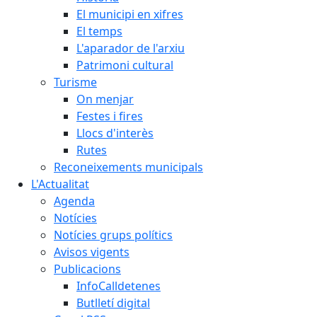
El municipi en xifres
El temps
L'aparador de l'arxiu
Patrimoni cultural
Turisme
On menjar
Festes i fires
Llocs d'interès
Rutes
Reconeixements municipals
L'Actualitat
Agenda
Notícies
Notícies grups polítics
Avisos vigents
Publicacions
InfoCalldetenes
Butlletí digital