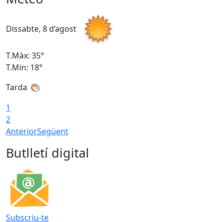
Dissabte, 8 d’agost
D
T.Màx: 35°
T
T.Min: 18°
T
Tarda
T
1
2
Anterior
Següent
Butlletí digital
Subscriu-te