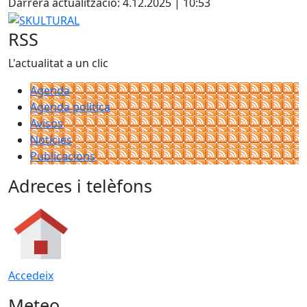
Darrera actualització: 4.12.2025 | 10:53
SKULTURAL
RSS
L'actualitat a un clic
Agenda
Agenda política
Avisos
Notícies
Publicacions
Adreces i telèfons
Accedeix
Meteo