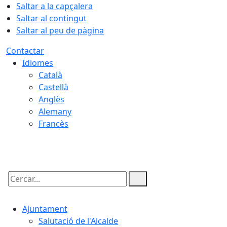
Saltar a la capçalera
Saltar al contingut
Saltar al peu de pàgina
Contactar
Idiomes
Català
Castellà
Anglès
Alemany
Francès
07.08.2026 | 21:40
Cercar:
Ajuntament
Salutació de l'Alcalde