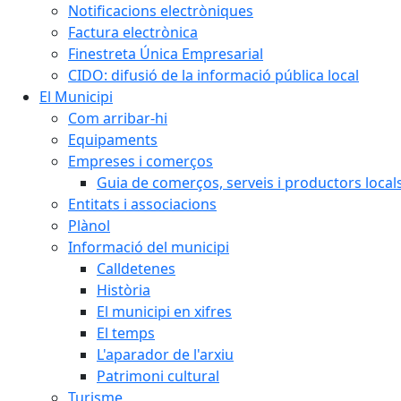
Notificacions electròniques
Factura electrònica
Finestreta Única Empresarial
CIDO: difusió de la informació pública local
El Municipi
Com arribar-hi
Equipaments
Empreses i comerços
Guia de comerços, serveis i productors local
Entitats i associacions
Plànol
Informació del municipi
Calldetenes
Història
El municipi en xifres
El temps
L'aparador de l'arxiu
Patrimoni cultural
Turisme