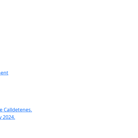
ment
e Calldetenes.
y 2024.