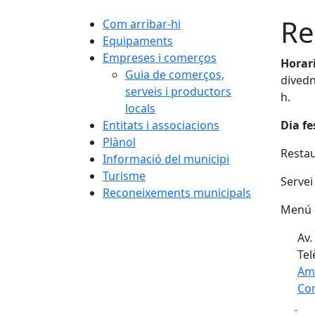
Re
Com arribar-hi
Equipaments
Empreses i comerços
Horar
Guia de comerços,
divedn
serveis i productors
h.
locals
Entitats i associacions
Dia fe
Plànol
Restau
Informació del municipi
Turisme
Servei
Reconeixements municipals
Menú d
Av.
Tel
Am
Com
Fa