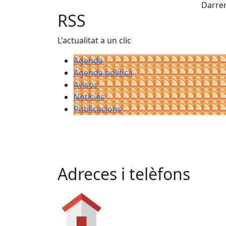
+
Darrer
−
RSS
L'actualitat a un clic
Agenda
Agenda política
Avisos
Notícies
Publicacions
Adreces i telèfons