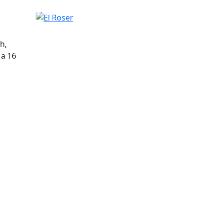
El Roser
h,
 a 16
tributors