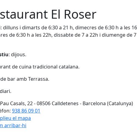
staurant El Roser
i
: dilluns i dimarts de 6:30 a 21 h, dimecres de 6:30 h a les 16
res de 6:30 h a les 22h, dissabte de 7 a 22h i diumenge de 7
stiu
: dijous.
rant de cuina tradicional catalana.
 de bar amb Terrassa.
iari.
 Pau Casals, 22 - 08506 Calldetenes - Barcelona (Catalunya)
èfon:
938 86 09 01
plieu el mapa
 arribar-hi
Leaflet
| ©
OpenStreetMap
con
cebook
X