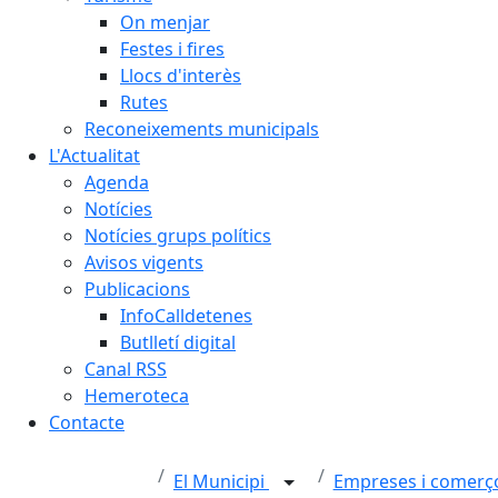
On menjar
Festes i fires
Llocs d'interès
Rutes
Reconeixements municipals
L'Actualitat
Agenda
Notícies
Notícies grups polítics
Avisos vigents
Publicacions
InfoCalldetenes
Butlletí digital
Canal RSS
Hemeroteca
Contacte
El Municipi
Empreses i comer