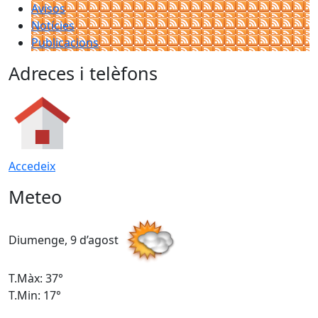
Avisos
Notícies
Publicacions
Adreces i telèfons
Accedeix
Meteo
Diumenge, 9 d’agost
D
T.Màx: 37°
T
T.Min: 17°
T