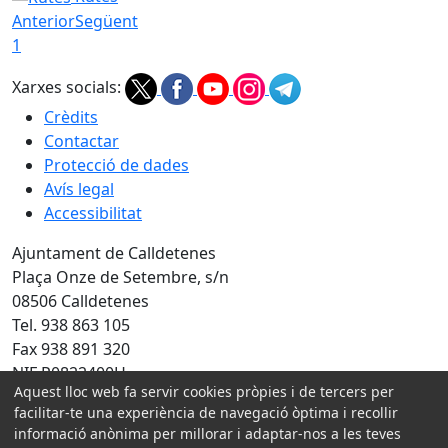
Anterior
Següent
1
Xarxes socials:
Crèdits
Contactar
Protecció de dades
Avís legal
Accessibilitat
Ajuntament de Calldetenes
Plaça Onze de Setembre, s/n
08506 Calldetenes
Tel. 938 863 105
Fax 938 891 320
NIF P0822400H
Aquest lloc web fa servir cookies pròpies i de tercers per
Amb la col·laboració de:
facilitar-te una experiència de navegació òptima i recollir
informació anònima per millorar i adaptar-nos a les teves