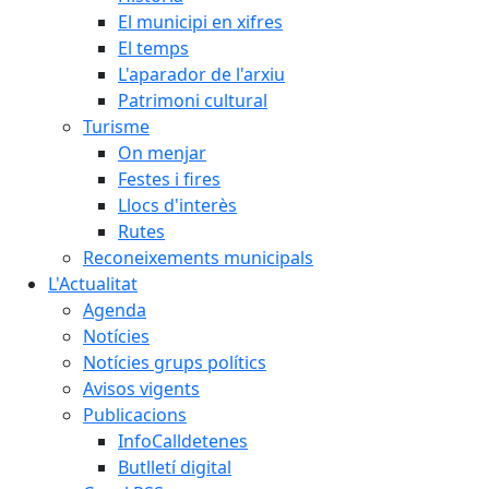
El municipi en xifres
El temps
L'aparador de l'arxiu
Patrimoni cultural
Turisme
On menjar
Festes i fires
Llocs d'interès
Rutes
Reconeixements municipals
L'Actualitat
Agenda
Notícies
Notícies grups polítics
Avisos vigents
Publicacions
InfoCalldetenes
Butlletí digital