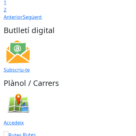
1
T
2
Anterior
Següent
Butlletí digital
Subscriu-te
Plànol / Carrers
Accedeix
Rutes