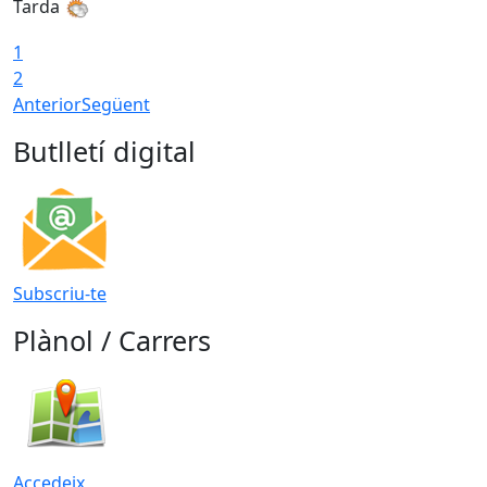
Tarda
T
1
2
Anterior
Següent
Butlletí digital
Subscriu-te
Plànol / Carrers
Accedeix