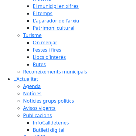
El municipi en xifres
El temps
L'aparador de l'arxiu
Patrimoni cultural
Turisme
On menjar
Festes i fires
Llocs d'interès
Rutes
Reconeixements municipals
L'Actualitat
Agenda
Notícies
Notícies grups polítics
Avisos vigents
Publicacions
InfoCalldetenes
Butlletí digital