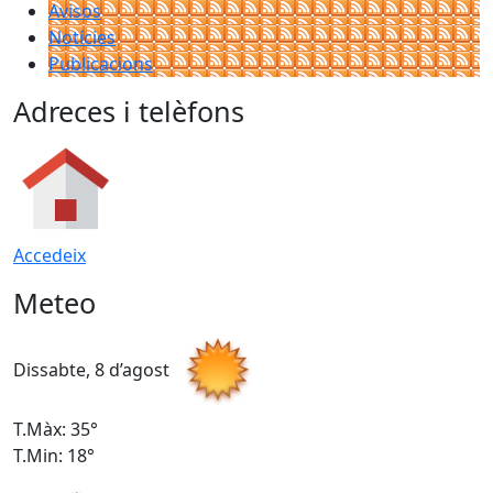
Avisos
Notícies
Publicacions
Adreces i telèfons
Accedeix
Meteo
Dissabte, 8 d’agost
D
T.Màx: 35°
T
T.Min: 18°
T