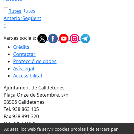
Rutes
Anterior
Següent
1
Xarxes socials:
Crèdits
Contactar
Protecció de dades
Avís legal
Accessibilitat
Ajuntament de Calldetenes
Plaça Onze de Setembre, s/n
08506 Calldetenes
Tel. 938 863 105
Fax 938 891 320
NIF P0822400H
Aquest lloc web fa servir cookies pròpies i de tercers per