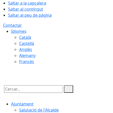
Saltar a la capçalera
Saltar al contingut
Saltar al peu de pàgina
Contactar
Idiomes
Català
Castellà
Anglès
Alemany
Francès
08.08.2026 | 02:39
Cercar:
Ajuntament
Salutació de l'Alcalde