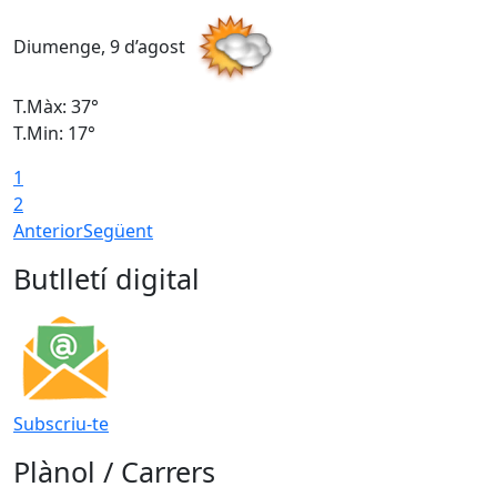
Diumenge, 9 d’agost
D
T.Màx: 37°
T
T.Min: 17°
T
1
T
2
Anterior
Següent
Butlletí digital
Subscriu-te
Plànol / Carrers