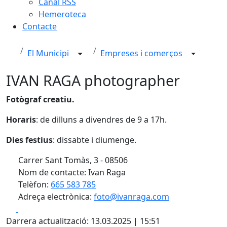
Canal RSS
Hemeroteca
Contacte
El Municipi
Empreses i comerços
IVAN RAGA photographer
Fotògraf creatiu.
Horaris
: de dilluns a divendres de 9 a 17h.
Dies festius
: dissabte i diumenge.
Carrer Sant Tomàs, 3 - 08506
Nom de contacte: Ivan Raga
Telèfon:
665 583 785
Adreça electrònica:
foto@ivanraga.com
Facebook
X
Darrera actualització: 13.03.2025 | 15:51