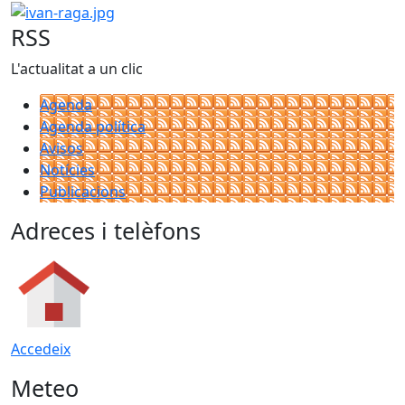
ivan-raga.jpg
RSS
L'actualitat a un clic
Agenda
Agenda política
Avisos
Notícies
Publicacions
Adreces i telèfons
Accedeix
Meteo