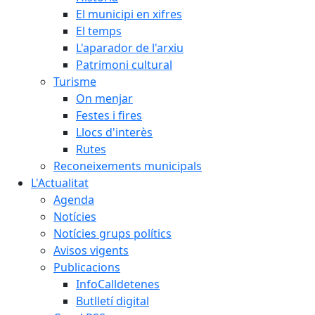
El municipi en xifres
El temps
L'aparador de l'arxiu
Patrimoni cultural
Turisme
On menjar
Festes i fires
Llocs d'interès
Rutes
Reconeixements municipals
L'Actualitat
Agenda
Notícies
Notícies grups polítics
Avisos vigents
Publicacions
InfoCalldetenes
Butlletí digital