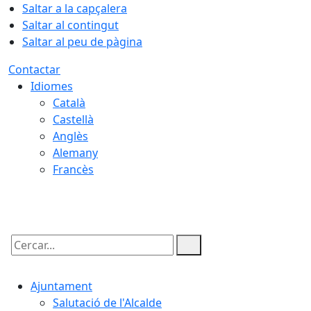
Saltar a la capçalera
Saltar al contingut
Saltar al peu de pàgina
Contactar
Idiomes
Català
Castellà
Anglès
Alemany
Francès
08.08.2026 | 13:19
Cercar:
Ajuntament
Salutació de l'Alcalde