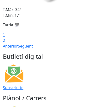
T.Màx: 34°
T
T.Min: 17°
T
Tarda
T
1
2
Anterior
Següent
Butlletí digital
Subscriu-te
Plànol / Carrers