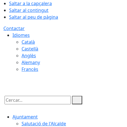
Saltar a la capçalera
Saltar al contingut
Saltar al peu de pàgina
Contactar
Idiomes
Català
Castellà
Anglès
Alemany
Francès
07.08.2026 | 11:18
Cercar:
Ajuntament
Salutació de l'Alcalde