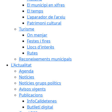
El municipi en xifres
El temps
L'aparador de l'arxiu
Patrimoni cultural
Turisme
On menjar
Festes i fires
Llocs d'interès
Rutes
Reconeixements municipals
L'Actualitat
Agenda
Notícies
Notícies grups polítics
Avisos vigents
Publicacions
InfoCalldetenes
Butlletí digital