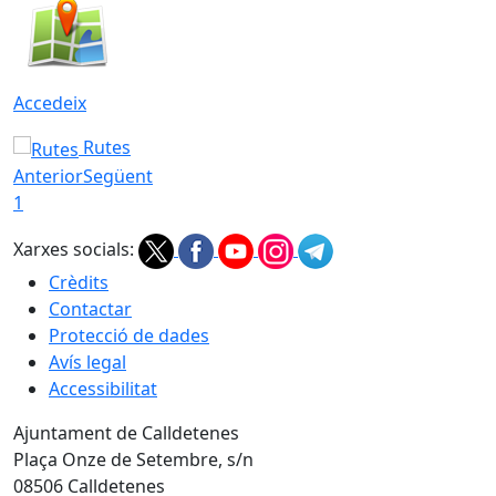
Accedeix
Rutes
Anterior
Següent
1
Xarxes socials:
Crèdits
Contactar
Protecció de dades
Avís legal
Accessibilitat
Ajuntament de Calldetenes
Plaça Onze de Setembre, s/n
08506 Calldetenes