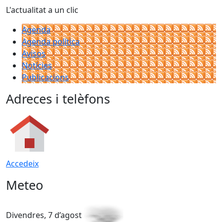
L'actualitat a un clic
Agenda
Agenda política
Avisos
Notícies
Publicacions
Adreces i telèfons
Accedeix
Meteo
Divendres, 7 d’agost
D