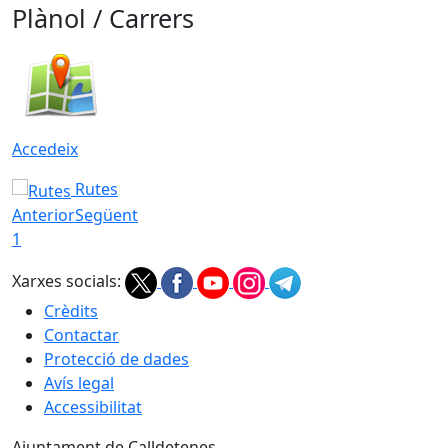
Plànol / Carrers
Accedeix
Rutes
Anterior
Següent
1
Xarxes socials:
Crèdits
Contactar
Protecció de dades
Avís legal
Accessibilitat
Ajuntament de Calldetenes