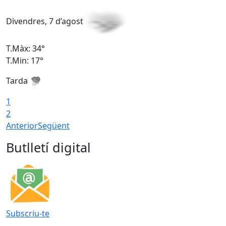
Divendres, 7 d’agost
D
T.Màx: 34°
T
T.Min: 17°
T
Tarda
T
1
2
Anterior
Següent
Butlletí digital
Subscriu-te