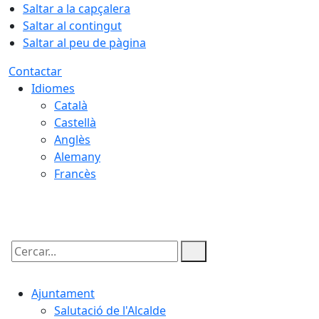
Saltar a la capçalera
Saltar al contingut
Saltar al peu de pàgina
Contactar
Idiomes
Català
Castellà
Anglès
Alemany
Francès
07.08.2026 | 05:44
Cercar:
Ajuntament
Salutació de l'Alcalde