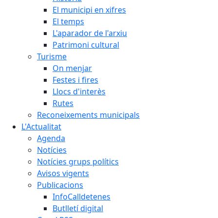
El municipi en xifres
El temps
L'aparador de l'arxiu
Patrimoni cultural
Turisme
On menjar
Festes i fires
Llocs d'interès
Rutes
Reconeixements municipals
L'Actualitat
Agenda
Notícies
Notícies grups polítics
Avisos vigents
Publicacions
InfoCalldetenes
Butlletí digital