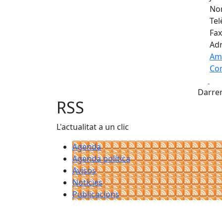
Nom
Tel
Fax
Adr
Am
Com
Fa
+
Darrer
−
RSS
L'actualitat a un clic
Agenda
Agenda política
Avisos
Notícies
Publicacions