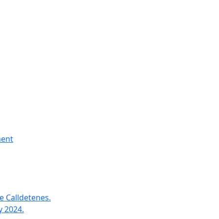
ment
e Calldetenes.
y 2024.