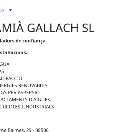
ços
MIÀ GALLACH SL
·ladors de confiança
stal·lacions:
IGUA
AS
ALEFACCIÓ
NERGIES RENOVABLES
EGS PER ASPERSIÓ
RACTAMENTS D'AIGÜES
GRÍCOLES I INDUSTRIALS
me Balmes, 29 - 08506