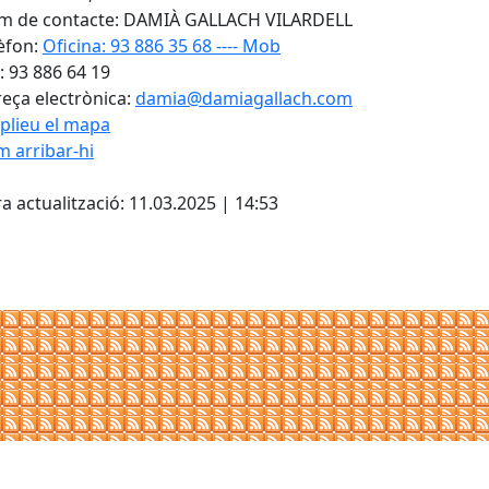
 de contacte: DAMIÀ GALLACH VILARDELL
èfon:
Oficina: 93 886 35 68 ---- Mob
: 93 886 64 19
eça electrònica:
damia@damiagallach.com
plieu el mapa
 arribar-hi
Leaflet
| ©
OpenStreetMap
con
cebook
X
a actualització: 11.03.2025 | 14:53