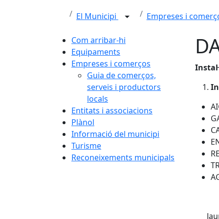
El Municipi
Empreses i comer
DA
Com arribar-hi
Equipaments
Empreses i comerços
Instal
Guia de comerços,
serveis i productors
In
locals
A
Entitats i associacions
G
Plànol
C
Informació del municipi
E
Turisme
R
Reconeixements municipals
T
A
Jau