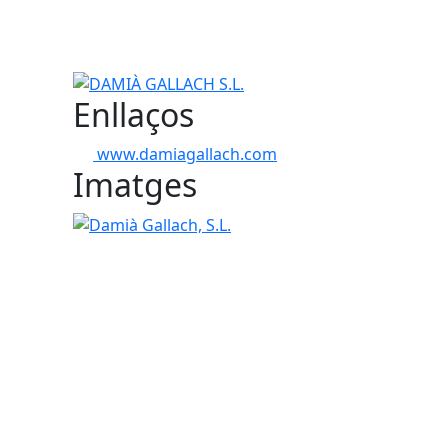
DAMIÀ GALLACH S.L.
Enllaços
www.damiagallach.com
Imatges
Damià Gallach, S.L.