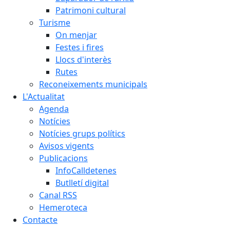
Patrimoni cultural
Turisme
On menjar
Festes i fires
Llocs d'interès
Rutes
Reconeixements municipals
L'Actualitat
Agenda
Notícies
Notícies grups polítics
Avisos vigents
Publicacions
InfoCalldetenes
Butlletí digital
Canal RSS
Hemeroteca
Contacte