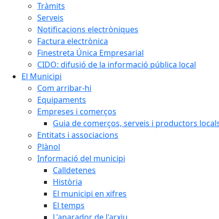
Tràmits
Serveis
Notificacions electròniques
Factura electrònica
Finestreta Única Empresarial
CIDO: difusió de la informació pública local
El Municipi
Com arribar-hi
Equipaments
Empreses i comerços
Guia de comerços, serveis i productors local
Entitats i associacions
Plànol
Informació del municipi
Calldetenes
Història
El municipi en xifres
El temps
L'aparador de l'arxiu