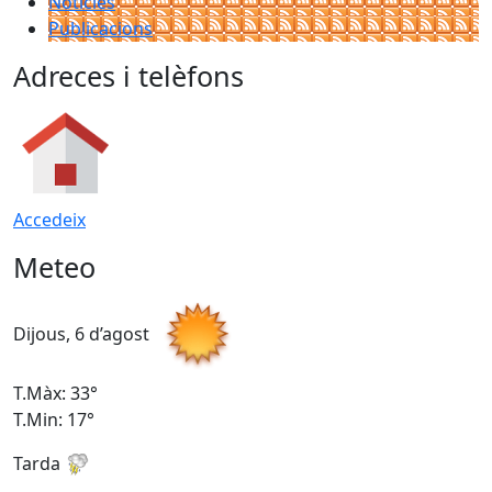
Notícies
Publicacions
Adreces i telèfons
Accedeix
Meteo
Dijous, 6 d’agost
D
T.Màx: 33°
T
T.Min: 17°
T
Tarda
T