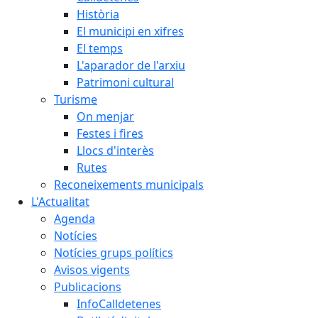
Història
El municipi en xifres
El temps
L'aparador de l'arxiu
Patrimoni cultural
Turisme
On menjar
Festes i fires
Llocs d'interès
Rutes
Reconeixements municipals
L'Actualitat
Agenda
Notícies
Notícies grups polítics
Avisos vigents
Publicacions
InfoCalldetenes