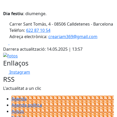
Dia festiu
: diumenge.
Carrer Sant Tomàs, 4 - 08506 Calldetenes - Barcelona
Telèfon:
622 87 10 54
Adreça electrònica:
creariam369@gmail.com
Facebook
X
Darrera actualització: 14.05.2025 | 13:57
fotos
Enllaços
Instagram
RSS
L'actualitat a un clic
Agenda
Agenda política
Avisos