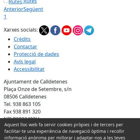
Rutes
Anterior
Següent
1
Xarxes socials:
Crèdits
Contactar
Protecció de dades
Avís legal
Accessibilitat
Ajuntament de Calldetenes
Plaça Onze de Setembre, s/n
08506 Calldetenes
Tel. 938 863 105
Fax 938 891 320
NIF P0822400H
Aquest lloc web fa servir cookies pròpies i de tercers per
facilitar-te una experiència de navegació òptima i recollir
Amb la col·laboració de:
informació anònima per millorar i adaptar-nos a les teves