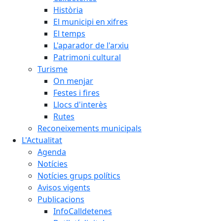
Història
El municipi en xifres
El temps
L'aparador de l'arxiu
Patrimoni cultural
Turisme
On menjar
Festes i fires
Llocs d'interès
Rutes
Reconeixements municipals
L'Actualitat
Agenda
Notícies
Notícies grups polítics
Avisos vigents
Publicacions
InfoCalldetenes