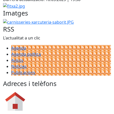
fitxa2.jpg
Imatges
carnisseries-xarcuteria-saborit.JPG
RSS
L'actualitat a un clic
Agenda
Agenda política
Avisos
Notícies
Publicacions
Adreces i telèfons