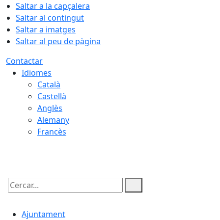
Saltar a la capçalera
Saltar al contingut
Saltar a imatges
Saltar al peu de pàgina
Contactar
Idiomes
Català
Castellà
Anglès
Alemany
Francès
07.08.2026 | 21:40
Cercar:
Ajuntament