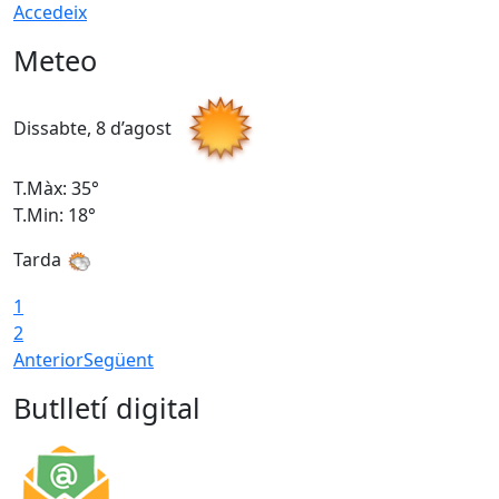
Accedeix
Meteo
Dissabte, 8 d’agost
D
T.Màx: 35°
T
T.Min: 18°
T
Tarda
T
1
2
Anterior
Següent
Butlletí digital