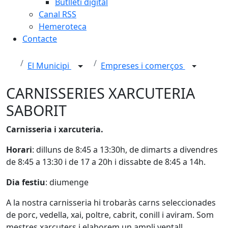
Butlletí digital
Canal RSS
Hemeroteca
Contacte
El Municipi
Empreses i comerços
CARNISSERIES XARCUTERIA
SABORIT
Carnisseria i xarcuteria.
Horari
: dilluns de 8:45 a 13:30h, de dimarts a divendres
de 8:45 a 13:30 i de 17 a 20h i dissabte de 8:45 a 14h.
Dia festiu
: diumenge
A la nostra carnisseria hi trobaràs carns seleccionades
de porc, vedella, xai, poltre, cabrit, conill i aviram. Som
mestres xarcuters i elaborem un ampli ventall