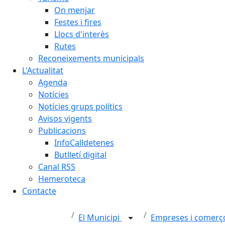
On menjar
Festes i fires
Llocs d'interès
Rutes
Reconeixements municipals
L'Actualitat
Agenda
Notícies
Notícies grups polítics
Avisos vigents
Publicacions
InfoCalldetenes
Butlletí digital
Canal RSS
Hemeroteca
Contacte
El Municipi
Empreses i comer