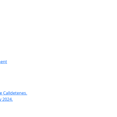
ment
e Calldetenes.
y 2024.