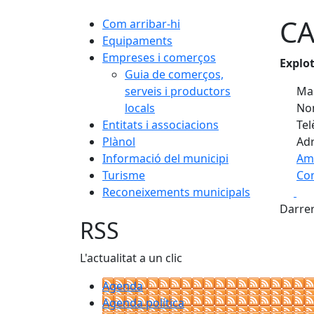
C
Com arribar-hi
Equipaments
Empreses i comerços
Explot
Guia de comerços,
serveis i productors
Mas
locals
Nom
Entitats i associacions
Tel
Plànol
Adr
Informació del municipi
Am
Turisme
Com
Fa
Reconeixements municipals
+
Darrer
−
RSS
L'actualitat a un clic
Agenda
Agenda política