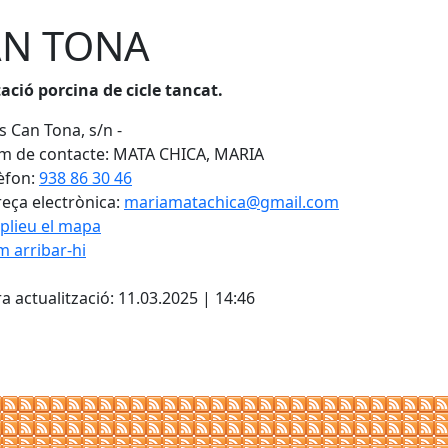
AN TONA
ació porcina de cicle tancat.
 Can Tona, s/n -
 de contacte: MATA CHICA, MARIA
èfon:
938 86 30 46
eça electrònica:
mariamatachica@gmail.com
plieu el mapa
 arribar-hi
Leaflet
| ©
OpenStreetMap
con
cebook
X
a actualització: 11.03.2025 | 14:46