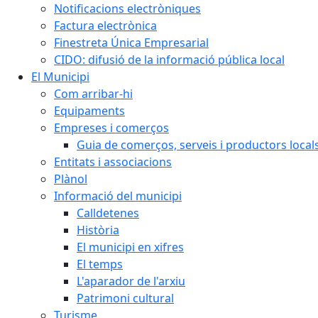
Notificacions electròniques
Factura electrònica
Finestreta Única Empresarial
CIDO: difusió de la informació pública local
El Municipi
Com arribar-hi
Equipaments
Empreses i comerços
Guia de comerços, serveis i productors local
Entitats i associacions
Plànol
Informació del municipi
Calldetenes
Història
El municipi en xifres
El temps
L'aparador de l'arxiu
Patrimoni cultural
Turisme