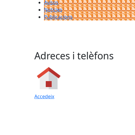
Avisos
Notícies
Publicacions
Adreces i telèfons
Accedeix