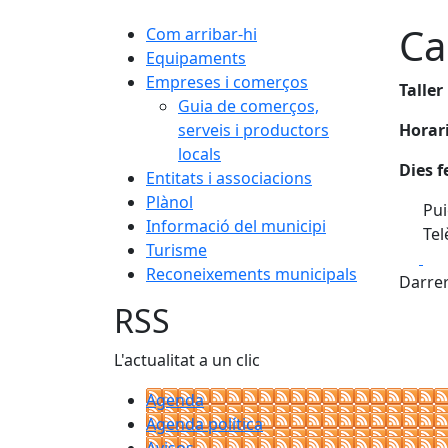
Ca
Com arribar-hi
Equipaments
Empreses i comerços
Taller
Guia de comerços,
serveis i productors
Horar
locals
Dies f
Entitats i associacions
Plànol
Puig
Informació del municipi
Tel
Turisme
Fa
Reconeixements municipals
Darrer
RSS
L'actualitat a un clic
Agenda
Agenda política