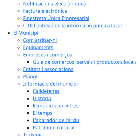
Notificacions electròniques
Factura electrònica
Finestreta Única Empresarial
CIDO: difusió de la informació pública local
El Municipi
Com arribar-hi
Equipaments
Empreses i comerços
Guia de comerços, serveis i productors local
Entitats i associacions
Plànol
Informació del municipi
Calldetenes
Història
El municipi en xifres
El temps
L'aparador de l'arxiu
Patrimoni cultural
Turisme