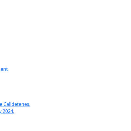
ment
e Calldetenes.
y 2024.