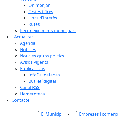
On menjar
Festes i fires
Llocs d'interès
Rutes
Reconeixements municipals
L'Actualitat
Agenda
Notícies
Notícies grups polítics
Avisos vigents
Publicacions
InfoCalldetenes
Butlletí digital
Canal RSS
Hemeroteca
Contacte
El Municipi
Empreses i comer