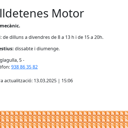
lldetenes Motor
 mecànic.
i
: de dilluns a divendres de 8 a 13 h i de 15 a 20h.
estius:
dissabte i diumenge.
lagulla, 5 -
èfon:
938 86 35 82
cebook
X
a actualització: 13.03.2025 | 15:06