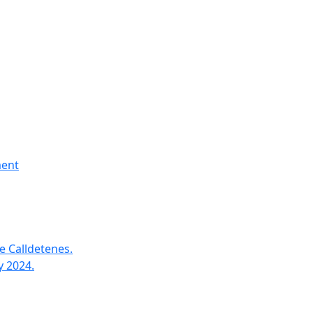
ment
e Calldetenes.
y 2024.