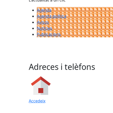
L'actualitat a un clic
Agenda
Agenda política
Avisos
Notícies
Publicacions
Adreces i telèfons
Accedeix