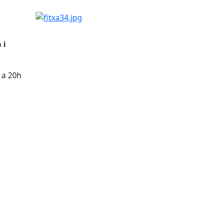
fitxa34.jpg
 i
7 a 20h