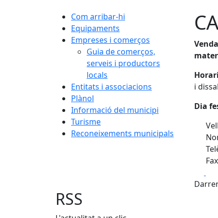
CA
Com arribar-hi
Equipaments
Empreses i comerços
Venda 
Guia de comerços,
materi
serveis i productors
locals
Horar
Entitats i associacions
i diss
Plànol
Dia fe
Informació del municipi
Turisme
Vell
Reconeixements municipals
Nom
Tel
Fax
Fa
Darrer
RSS