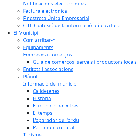
Notificacions electròniques
Factura electrònica
Finestreta Única Empresarial
CIDO: difusió de la informació pública local
El Municipi
Com arribar-hi
Equipaments
Empreses i comerços
Guia de comerços, serveis i productors local
Entitats i associacions
Plànol
Informació del municipi
Calldetenes
Història
El municipi en xifres
El temps
L'aparador de l'arxiu
Patrimoni cultural
Turisme