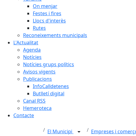
On menjar
Festes i fires
Llocs d'interès
Rutes
Reconeixements municipals
L'Actualitat
Agenda
Notícies
Notícies grups polítics
Avisos vigents
Publicacions
InfoCalldetenes
Butlletí digital
Canal RSS
Hemeroteca
Contacte
El Municipi
Empreses i comer