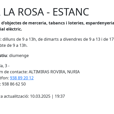
 LA ROSA - ESTANC
d'objectes de merceria, tabancs i loteries, espardenyeria
al elèctric.
i
: dilluns de 9 a 13h, de dimarts a divendres de 9 a 13 i de 1
abte de 9 a 13h.
stiu
: diumenge
a, 3 -
 de contacte: ALTIMIRAS ROVIRA, NURIA
èfon:
938 89 20 12
: 938 86 62 50
cebook
X
a actualització: 10.03.2025 | 19:37