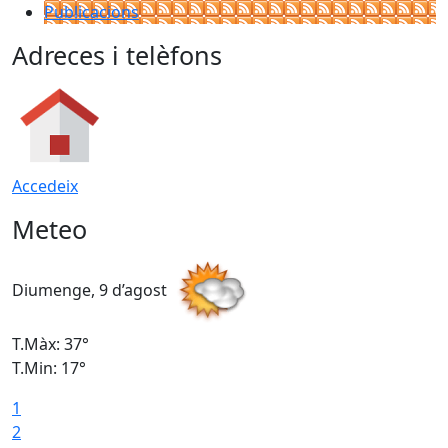
Publicacions
Adreces i telèfons
Accedeix
Meteo
Diumenge, 9 d’agost
D
T.Màx: 37°
T
T.Min: 17°
T
1
T
2