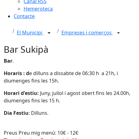
Canal RSS
Hemeroteca
Contacte
El Municipi
Empreses i comerços
Bar Sukipà
Bar
.
Horaris
: d
e dilluns a dissabte de 06:30 h a 21h, i
diumenges fins les 15h.
Horari d'estiu:
Juny, juliol i agost obert fins les 24.00h,
diumenges fins les 15 h.
Dia Festiu
: Dilluns.
Preus
Preu mig menú: 10€ - 12€