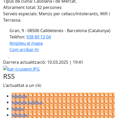
Tipus de cuina: Casolana i de Mercat.
Aforament total: 32 persones
Serveis especials: Menús per celíacs/intolerants, Wifi i
Terrassa.
Gran, 9 - 08506 Calldetenes - Barcelona (Catalunya)
Telèfon:
938 89 13 04
Amplieu el mapa
Com arribar-hi
Leaflet
| ©
OpenStreetMap
contributors
Facebook
X
+
Darrera actualització: 10.03.2025 | 19:41
−
bar-cruixent.JPG
RSS
L'actualitat a un clic
Agenda
Agenda política
Avisos
Notícies