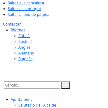
Saltar a la capçalera
Saltar al contingut
Saltar al peu de pàgina
Contactar
Idiomes
Català
Castellà
Anglès
Alemany
Francès
09.08.2026 | 09:39
Cercar:
Ajuntament
Salutació de l'Alcalde