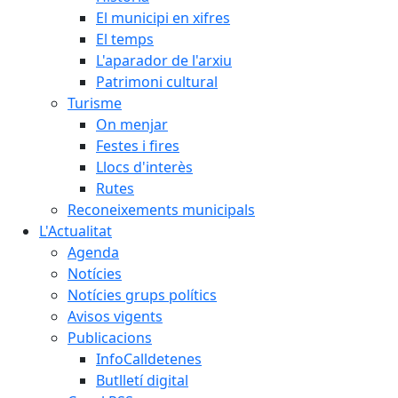
El municipi en xifres
El temps
L'aparador de l'arxiu
Patrimoni cultural
Turisme
On menjar
Festes i fires
Llocs d'interès
Rutes
Reconeixements municipals
L'Actualitat
Agenda
Notícies
Notícies grups polítics
Avisos vigents
Publicacions
InfoCalldetenes
Butlletí digital