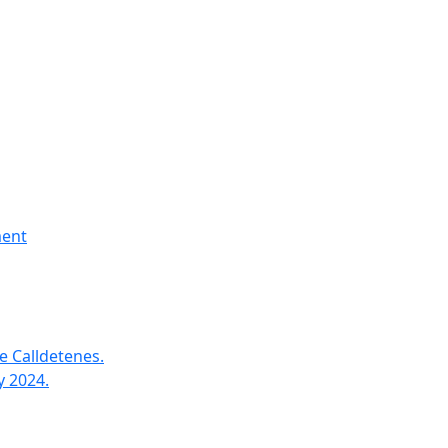
ment
e Calldetenes.
y 2024.