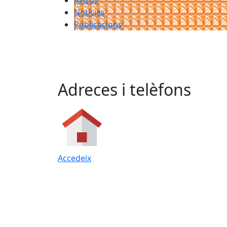
Avisos
Notícies
Publicacions
Adreces i telèfons
Accedeix