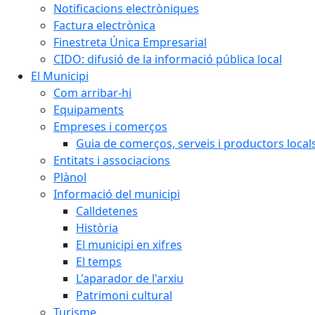
Notificacions electròniques
Factura electrònica
Finestreta Única Empresarial
CIDO: difusió de la informació pública local
El Municipi
Com arribar-hi
Equipaments
Empreses i comerços
Guia de comerços, serveis i productors local
Entitats i associacions
Plànol
Informació del municipi
Calldetenes
Història
El municipi en xifres
El temps
L'aparador de l'arxiu
Patrimoni cultural
Turisme