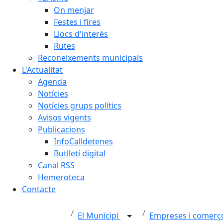
On menjar
Festes i fires
Llocs d'interès
Rutes
Reconeixements municipals
L'Actualitat
Agenda
Notícies
Notícies grups polítics
Avisos vigents
Publicacions
InfoCalldetenes
Butlletí digital
Canal RSS
Hemeroteca
Contacte
El Municipi
Empreses i comer