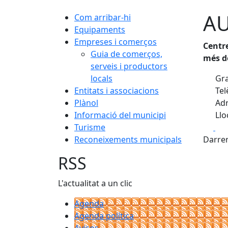
AU
Com arribar-hi
Equipaments
Empreses i comerços
Centr
Guia de comerços,
més d
serveis i productors
locals
Gra
Entitats i associacions
Tel
Plànol
Adr
Informació del municipi
Llo
Fa
Turisme
Reconeixements municipals
Darrer
RSS
L'actualitat a un clic
Agenda
Agenda política