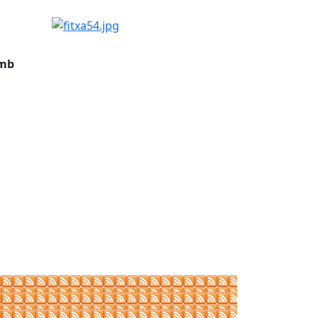
fitxa54.jpg
amb