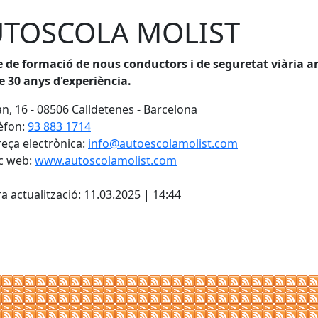
TOSCOLA MOLIST
e de formació de nous conductors i de seguretat viària 
e 30 anys d'experiència.
n, 16 - 08506 Calldetenes - Barcelona
èfon:
93 883 1714
eça electrònica:
info@autoescolamolist.com
c web:
www.autoscolamolist.com
cebook
X
a actualització: 11.03.2025 | 14:44