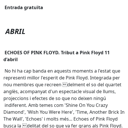
Entrada gratuïta
ABRIL
ECHOES OF PINK FLOYD. Tribut a Pink Floyd 11
d'abril
No hi ha cap banda en aquests moments a l'estat que
representi millor l'esperit de Pink Floyd. Integrada per
nou membres que recreen delment el so del quartet
anglès, acompanyat d'un espectacle visual de llums,
projeccions i efectes de so que no deixen ningú
indiferent. Amb temes com 'Shine On You Crazy
Diamond', 'Wish You Were Here', 'Time, Another Brick In
The Wall', 'Echoes' i molts més... Echoes of Pink Floyd
busca la delitat del so que va fer grans als Pink Floyd.