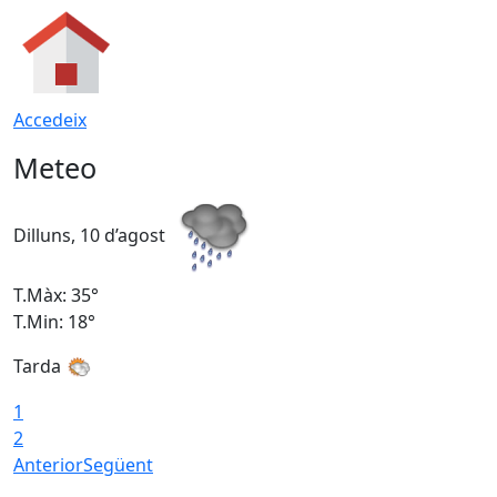
Accedeix
Meteo
Dilluns, 10 d’agost
D
T.Màx: 35°
T
T.Min: 18°
T
Tarda
T
1
2
Anterior
Següent