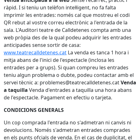
Venda anticipada a la web
Sense recàrrec, pràctic i
ràpid. I si teniu un telèfon intel·ligent, no fa falta
imprimir les entrades: només cal que mostreu el codi
QR rebut al vostre correu electrònic a l'entrada de la
sala. L'Auditori teatre de Calldetenes compta amb una
web pròpia des de la qual podeu adquirir les entrades
anticipades sense sortir de casa:
www.teatrecalldetenes.cat
La venda es tanca 1 hora i
mitja abans de l'inici de l'espectacle (inclosa les
entrades per a grups). Si quan compreu les entrades
teniu algun problema o dubte, podeu contactar amb el
servei tècnic a: problemes@teatrecalldetenes.cat
Venda
a taquilla
Venda d'entrades a taquilla una hora abans
de l'espectacle. Pagament en efectiu o tarjeta.
CONDICIONS GENERALS
Un cop comprada l'entrada no s'admetran ni canvis ni
devolucions. Només s'admetran entrades comprades
en els punts ofcials de venda. En el cas de duplicitat, el