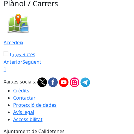
Plànol / Carrers
Accedeix
Rutes
Anterior
Següent
1
Xarxes socials:
Crèdits
Contactar
Protecció de dades
Avís legal
Accessibilitat
Ajuntament de Calldetenes