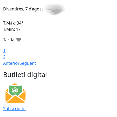
Divendres, 7 d’agost
D
T.Màx: 34°
T
T.Min: 17°
T
Tarda
T
1
2
Anterior
Següent
Butlletí digital
Subscriu-te