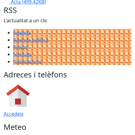
Acta
(499.42KB)
RSS
L'actualitat a un clic
Agenda
Agenda política
Avisos
Notícies
Publicacions
Adreces i telèfons
Accedeix
Meteo