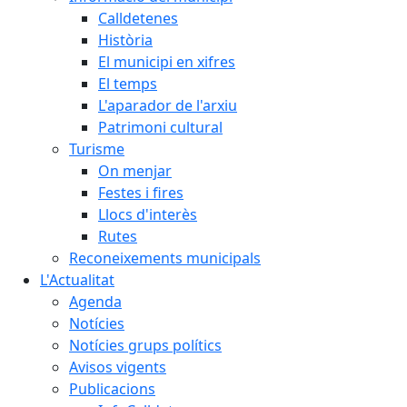
Calldetenes
Història
El municipi en xifres
El temps
L'aparador de l'arxiu
Patrimoni cultural
Turisme
On menjar
Festes i fires
Llocs d'interès
Rutes
Reconeixements municipals
L'Actualitat
Agenda
Notícies
Notícies grups polítics
Avisos vigents
Publicacions