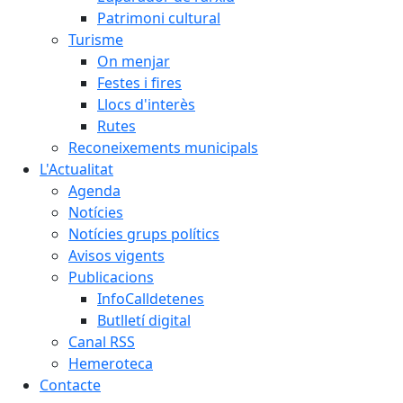
Patrimoni cultural
Turisme
On menjar
Festes i fires
Llocs d'interès
Rutes
Reconeixements municipals
L'Actualitat
Agenda
Notícies
Notícies grups polítics
Avisos vigents
Publicacions
InfoCalldetenes
Butlletí digital
Canal RSS
Hemeroteca
Contacte