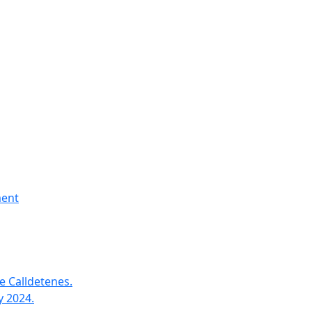
ment
e Calldetenes.
y 2024.