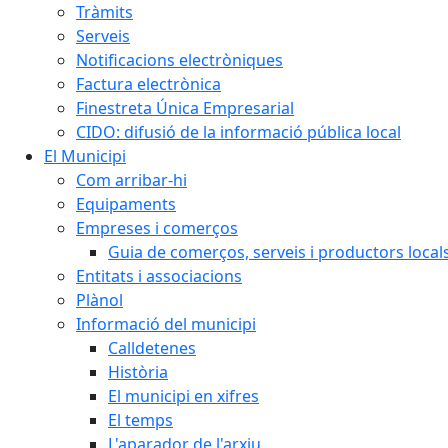
Tràmits
Serveis
Notificacions electròniques
Factura electrònica
Finestreta Única Empresarial
CIDO: difusió de la informació pública local
El Municipi
Com arribar-hi
Equipaments
Empreses i comerços
Guia de comerços, serveis i productors local
Entitats i associacions
Plànol
Informació del municipi
Calldetenes
Història
El municipi en xifres
El temps
L'aparador de l'arxiu