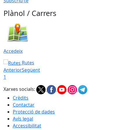
Subscriu-te
Plànol / Carrers
Accedeix
Rutes
Anterior
Següent
1
Xarxes socials:
Crèdits
Contactar
Protecció de dades
Avís legal
Accessibilitat