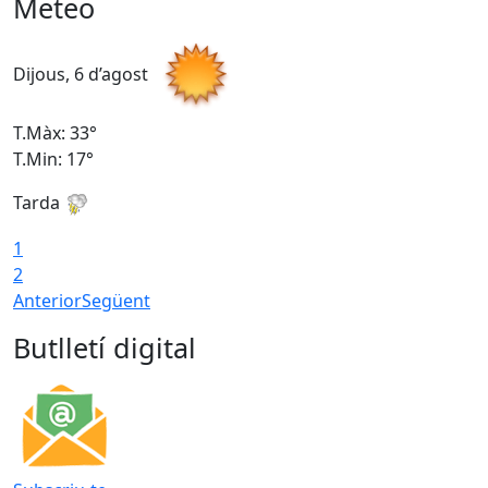
Meteo
Dijous, 6 d’agost
D
T.Màx: 33°
T
T.Min: 17°
T
Tarda
T
1
2
Anterior
Següent
Butlletí digital