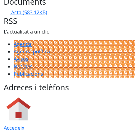
Documents
Acta
(583.12KB)
RSS
L'actualitat a un clic
Agenda
Agenda política
Avisos
Notícies
Publicacions
Adreces i telèfons
Accedeix