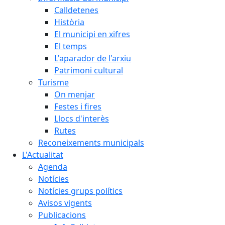
Calldetenes
Història
El municipi en xifres
El temps
L'aparador de l'arxiu
Patrimoni cultural
Turisme
On menjar
Festes i fires
Llocs d'interès
Rutes
Reconeixements municipals
L'Actualitat
Agenda
Notícies
Notícies grups polítics
Avisos vigents
Publicacions