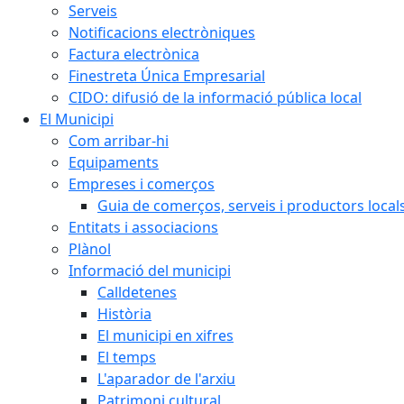
Serveis
Notificacions electròniques
Factura electrònica
Finestreta Única Empresarial
CIDO: difusió de la informació pública local
El Municipi
Com arribar-hi
Equipaments
Empreses i comerços
Guia de comerços, serveis i productors local
Entitats i associacions
Plànol
Informació del municipi
Calldetenes
Història
El municipi en xifres
El temps
L'aparador de l'arxiu
Patrimoni cultural