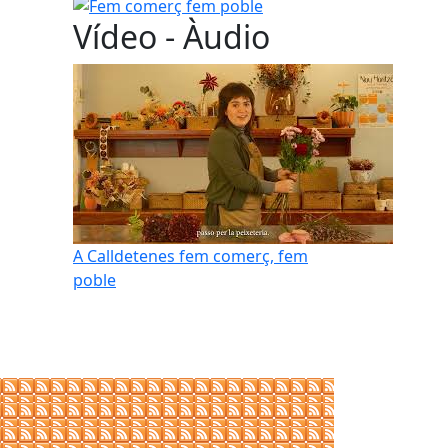
Fem comerç fem poble
Vídeo - Àudio
A Calldetenes fem comerç, fem
poble