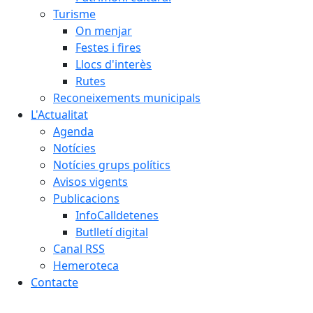
Turisme
On menjar
Festes i fires
Llocs d'interès
Rutes
Reconeixements municipals
L'Actualitat
Agenda
Notícies
Notícies grups polítics
Avisos vigents
Publicacions
InfoCalldetenes
Butlletí digital
Canal RSS
Hemeroteca
Contacte