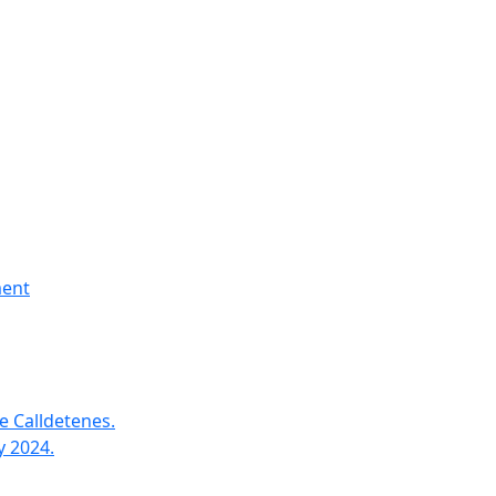
ment
e Calldetenes.
y 2024.