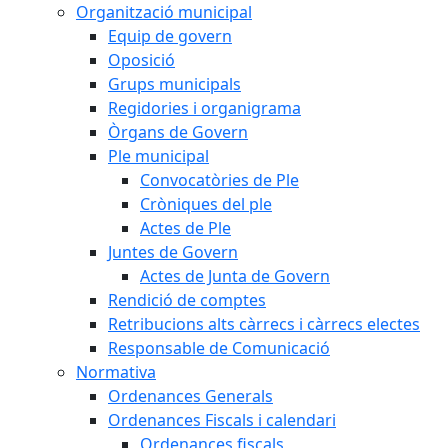
Organització municipal
Equip de govern
Oposició
Grups municipals
Regidories i organigrama
Òrgans de Govern
Ple municipal
Convocatòries de Ple
Cròniques del ple
Actes de Ple
Juntes de Govern
Actes de Junta de Govern
Rendició de comptes
Retribucions alts càrrecs i càrrecs electes
Responsable de Comunicació
Normativa
Ordenances Generals
Ordenances Fiscals i calendari
Ordenances fiscals