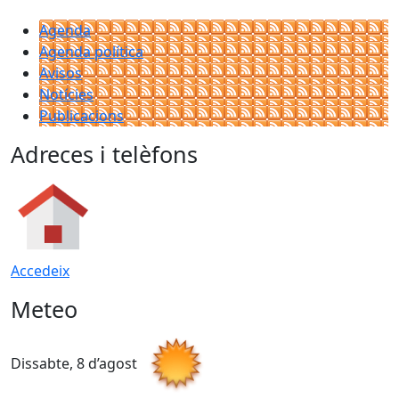
Agenda
Agenda política
Avisos
Notícies
Publicacions
Adreces i telèfons
Accedeix
Meteo
Dissabte, 8 d’agost
D