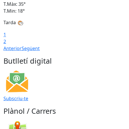
T.Màx: 35°
T
T.Min: 18°
T
Tarda
T
1
2
Anterior
Següent
Butlletí digital
Subscriu-te
Plànol / Carrers