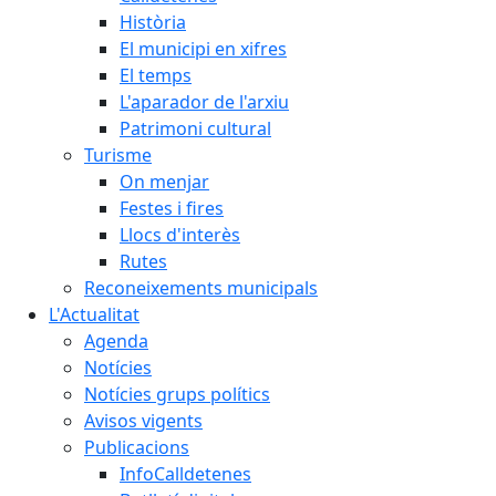
Història
El municipi en xifres
El temps
L'aparador de l'arxiu
Patrimoni cultural
Turisme
On menjar
Festes i fires
Llocs d'interès
Rutes
Reconeixements municipals
L'Actualitat
Agenda
Notícies
Notícies grups polítics
Avisos vigents
Publicacions
InfoCalldetenes