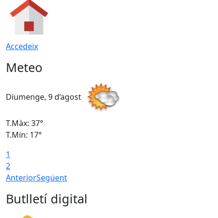
Accedeix
Meteo
Diumenge, 9 d’agost
D
T.Màx: 37°
T
T.Min: 17°
T
1
T
2
Anterior
Següent
Butlletí digital