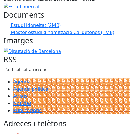
Estudi mercat
Documents
Estudi idoneitat
(2MB)
Master estudi dinamització Calldetenes
(1MB)
Imatges
Diputació de Barcelona
RSS
L'actualitat a un clic
Agenda
Agenda política
Avisos
Notícies
Publicacions
Adreces i telèfons