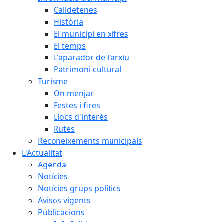
Calldetenes
Història
El municipi en xifres
El temps
L'aparador de l'arxiu
Patrimoni cultural
Turisme
On menjar
Festes i fires
Llocs d'interès
Rutes
Reconeixements municipals
L'Actualitat
Agenda
Notícies
Notícies grups polítics
Avisos vigents
Publicacions