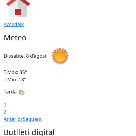
Accedeix
Meteo
Dissabte, 8 d’agost
D
T.Màx: 35°
T
T.Min: 18°
T
Tarda
T
1
2
Anterior
Següent
Butlletí digital