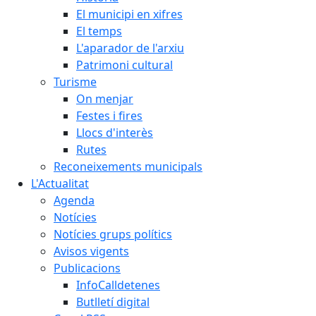
El municipi en xifres
El temps
L'aparador de l'arxiu
Patrimoni cultural
Turisme
On menjar
Festes i fires
Llocs d'interès
Rutes
Reconeixements municipals
L'Actualitat
Agenda
Notícies
Notícies grups polítics
Avisos vigents
Publicacions
InfoCalldetenes
Butlletí digital