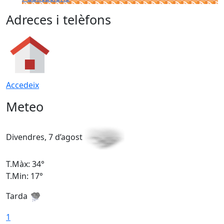
Adreces i telèfons
Accedeix
Meteo
Divendres, 7 d’agost
D
T.Màx: 34°
T
T.Min: 17°
T
Tarda
T
1