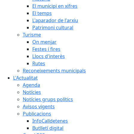
El municipi en xifres
El temps
L'aparador de l'arxiu
Patrimoni cultural
Turisme
On menjar
Festes i fires
Llocs d'interès
Rutes
Reconeixements municipals
L'Actualitat
Agenda
Notícies
Notícies grups polítics
Avisos vigents
Publicacions
InfoCalldetenes
Butlletí digital