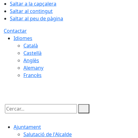
Saltar a la capçalera
Saltar al contingut
Saltar al peu de pàgina
Contactar
Idiomes
Català
Castellà
Anglès
Alemany
Francès
07.08.2026 | 06:08
Cercar:
Ajuntament
Salutació de l'Alcalde