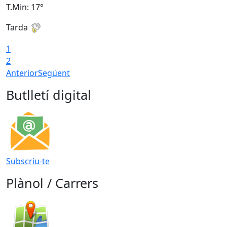
T.Min: 17°
T
Tarda
T
1
2
Anterior
Següent
Butlletí digital
Subscriu-te
Plànol / Carrers