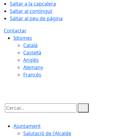
Saltar a la capçalera
Saltar al contingut
Saltar al peu de pàgina
Contactar
Idiomes
Català
Castellà
Anglès
Alemany
Francès
06.08.2026 | 11:18
Cercar:
Ajuntament
Salutació de l'Alcalde