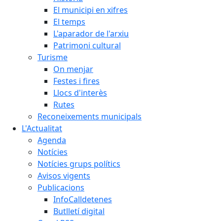
El municipi en xifres
El temps
L'aparador de l'arxiu
Patrimoni cultural
Turisme
On menjar
Festes i fires
Llocs d'interès
Rutes
Reconeixements municipals
L'Actualitat
Agenda
Notícies
Notícies grups polítics
Avisos vigents
Publicacions
InfoCalldetenes
Butlletí digital