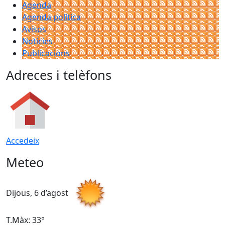
Agenda
Agenda política
Avisos
Notícies
Publicacions
Adreces i telèfons
Accedeix
Meteo
Dijous, 6 d’agost
D
T.Màx: 33°
T